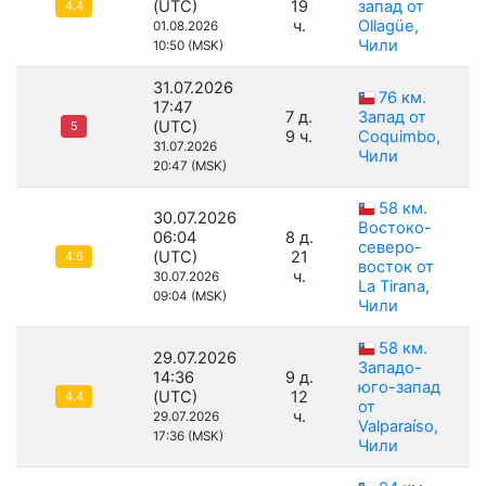
(UTC)
19
запад от
4.4
ч.
Ollagüe,
01.08.2026
Чили
10:50 (MSK)
31.07.2026
76 км.
17:47
7 д.
Запад от
(UTC)
5
9 ч.
Coquimbo,
31.07.2026
Чили
20:47 (MSK)
58 км.
30.07.2026
Востоко-
06:04
8 д.
северо-
(UTC)
21
4.6
восток от
ч.
30.07.2026
La Tirana,
09:04 (MSK)
Чили
58 км.
29.07.2026
Западо-
14:36
9 д.
юго-запад
(UTC)
12
4.4
от
ч.
29.07.2026
Valparaíso,
17:36 (MSK)
Чили