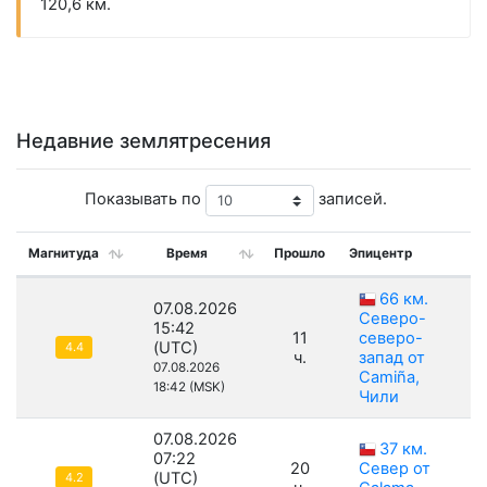
120,6 км.
Недавние землятресения
Показывать по
записей.
Магнитуда
Время
Прошло
Эпицентр
Г
66 км.
07.08.2026
Северо-
15:42
11
северо-
(UTC)
4.4
ч.
запад от
07.08.2026
Camiña,
18:42 (MSK)
Чили
07.08.2026
37 км.
07:22
20
Север от
(UTC)
4.2