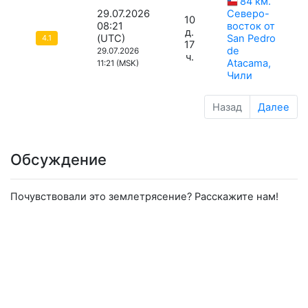
84 км.
29.07.2026
Северо-
10
08:21
восток от
д.
(UTC)
San Pedro
4.1
17
de
29.07.2026
ч.
Atacama,
11:21 (MSK)
Чили
Назад
Далее
Обсуждение
Почувствовали это землетрясение? Расскажите нам!