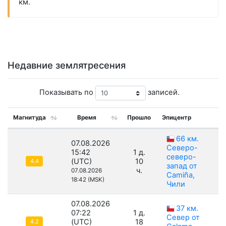
км.
Недавние землятресения
Показывать по
записей.
Магнитуда
Время
Прошло
Эпицентр
Г
66 км.
07.08.2026
Северо-
15:42
1 д.
северо-
(UTC)
10
4.4
запад от
ч.
07.08.2026
Camiña,
18:42 (MSK)
Чили
07.08.2026
37 км.
07:22
1 д.
Север от
(UTC)
18
4.2