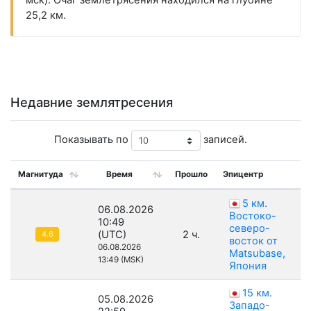
мск). Очаг землетрясения находился на глубине
25,2 км.
Недавние землятресения
Показывать по
записей.
Магнитуда
Время
Прошло
Эпицентр
5 км.
06.08.2026
Востоко-
10:49
северо-
(UTC)
2 ч.
4.6
восток от
06.08.2026
Matsubase,
13:49 (MSK)
Япония
15 км.
05.08.2026
Западо-