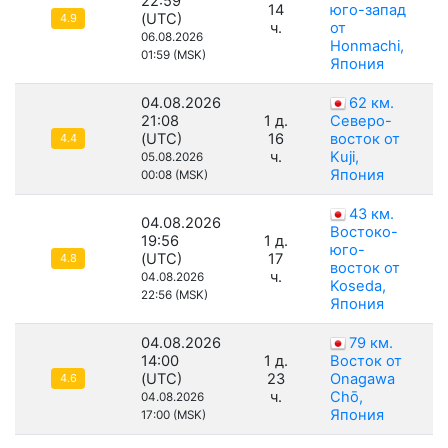
22:59
14
юго-запад
(UTC)
4.9
ч.
от
06.08.2026
Honmachi,
01:59 (MSK)
Япония
04.08.2026
62 км.
21:08
1 д.
Северо-
(UTC)
16
восток от
4.4
ч.
Kuji,
05.08.2026
Япония
00:08 (MSK)
43 км.
04.08.2026
Востоко-
19:56
1 д.
юго-
(UTC)
17
4.8
восток от
ч.
04.08.2026
Koseda,
22:56 (MSK)
Япония
04.08.2026
79 км.
14:00
1 д.
Восток от
(UTC)
23
Onagawa
4.6
ч.
Chō,
04.08.2026
Япония
17:00 (MSK)