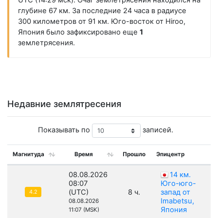
UTC (14:29 мск). Очаг землетрясения находился на
глубине 67 км. За последние 24 часа в радиусе
300 километров от 91 км. Юго-восток от Hiroo,
Япония было зафиксировано еще
1
землетрясения.
Недавние землятресения
Показывать по
записей.
Магнитуда
Время
Прошло
Эпицентр
08.08.2026
14 км.
08:07
Юго-юго-
(UTC)
8 ч.
запад от
4.2
Imabetsu,
08.08.2026
Япония
11:07 (MSK)