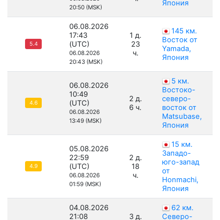
Япония
20:50 (MSK)
06.08.2026
145 км.
17:43
1 д.
Восток от
(UTC)
23
5.4
Yamada,
ч.
06.08.2026
Япония
20:43 (MSK)
5 км.
06.08.2026
Востоко-
10:49
2 д.
северо-
(UTC)
4.6
6 ч.
восток от
06.08.2026
Matsubase,
13:49 (MSK)
Япония
15 км.
05.08.2026
Западо-
22:59
2 д.
юго-запад
(UTC)
18
4.9
от
ч.
06.08.2026
Honmachi,
01:59 (MSK)
Япония
04.08.2026
62 км.
21:08
3 д.
Северо-