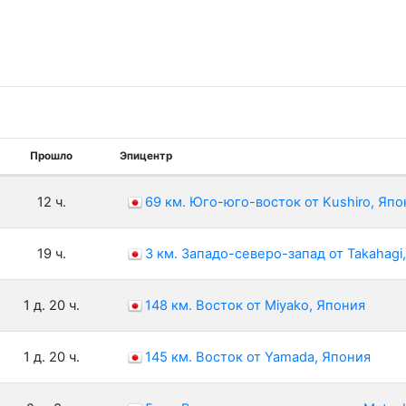
Прошло
Эпицентр
12 ч.
69 км. Юго-юго-восток от Kushiro, Япо
19 ч.
3 км. Западо-северо-запад от Takahagi
1 д. 20 ч.
148 км. Восток от Miyako, Япония
1 д. 20 ч.
145 км. Восток от Yamada, Япония