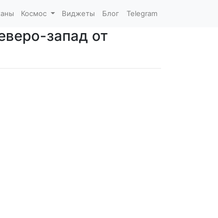
каны
Космос
Виджеты
Блог
Telegram
еверо-запад от