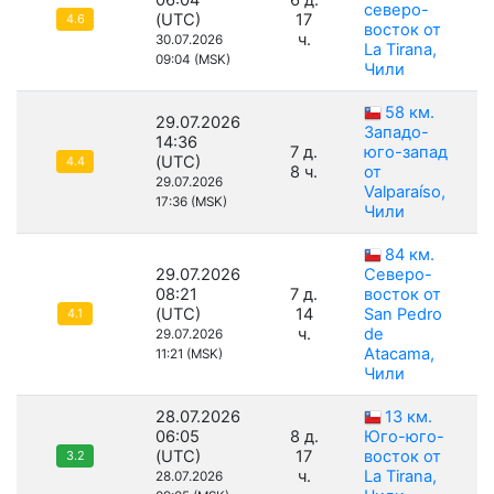
06:04
6 д.
северо-
(UTC)
17
4.6
восток от
ч.
30.07.2026
La Tirana,
09:04 (MSK)
Чили
58 км.
29.07.2026
Западо-
14:36
7 д.
юго-запад
(UTC)
4.4
8 ч.
от
29.07.2026
Valparaíso,
17:36 (MSK)
Чили
84 км.
29.07.2026
Северо-
08:21
7 д.
восток от
(UTC)
14
San Pedro
4.1
ч.
de
29.07.2026
Atacama,
11:21 (MSK)
Чили
28.07.2026
13 км.
06:05
8 д.
Юго-юго-
(UTC)
17
восток от
3.2
ч.
La Tirana,
28.07.2026