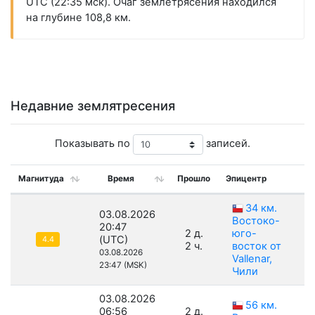
UTC (22:35 мск). Очаг землетрясения находился
на глубине 108,8 км.
Недавние землятресения
Показывать по
записей.
Магнитуда
Время
Прошло
Эпицентр
Г
34 км.
03.08.2026
Востоко-
20:47
2 д.
юго-
(UTC)
4.4
2 ч.
восток от
03.08.2026
Vallenar,
23:47 (MSK)
Чили
03.08.2026
56 км.
06:56
2 д.