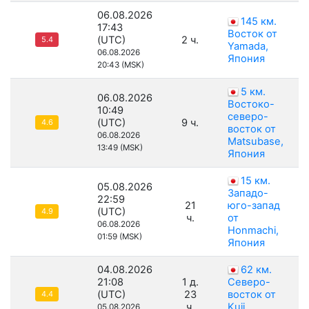
06.08.2026
145 км.
17:43
Восток от
(UTC)
2 ч.
5.4
Yamada,
06.08.2026
Япония
20:43 (MSK)
5 км.
06.08.2026
Востоко-
10:49
северо-
(UTC)
9 ч.
4.6
восток от
06.08.2026
Matsubase,
13:49 (MSK)
Япония
15 км.
05.08.2026
Западо-
22:59
21
юго-запад
(UTC)
4.9
ч.
от
06.08.2026
Honmachi,
01:59 (MSK)
Япония
04.08.2026
62 км.
21:08
1 д.
Северо-
(UTC)
23
восток от
4.4
ч.
Kuji,
05.08.2026