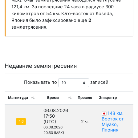
мск). Очаг землетрясения находился на глубине
121,4 км. За последние 24 часа в радиусе 300
километров от 54 км. Юго-восток от Koseda,
Япония было зафиксировано еще
2
землетрясения.
Недавние землятресения
Показывать по
записей.
Магнитуда
Время
Прошло
Эпицентр
06.08.2026
148 км.
17:50
Восток от
(UTC)
2 ч.
4.6
Miyako,
06.08.2026
Япония
20:50 (MSK)