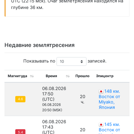
UTC (22:15 мск). Очаг землетрясения находился на
глубине 36 км.
Недавние землятресения
Показывать по
записей.
Магнитуда
Время
Прошло
Эпицентр
06.08.2026
148 км.
17:50
20
Восток от
(UTC)
4.6
ч.
Miyako,
06.08.2026
Япония
20:50 (MSK)
06.08.2026
145 км.
17:43
20
Восток от
(UTC)
5.4