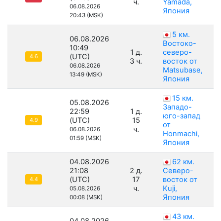
ч.
Yamada,
06.08.2026
Япония
20:43 (MSK)
5 км.
06.08.2026
Востоко-
10:49
1 д.
северо-
(UTC)
4.6
3 ч.
восток от
06.08.2026
Matsubase,
13:49 (MSK)
Япония
15 км.
05.08.2026
Западо-
22:59
1 д.
юго-запад
(UTC)
15
4.9
от
ч.
06.08.2026
Honmachi,
01:59 (MSK)
Япония
04.08.2026
62 км.
21:08
2 д.
Северо-
(UTC)
17
восток от
4.4
ч.
Kuji,
05.08.2026
Япония
00:08 (MSK)
43 км.