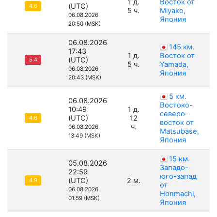
1 д.
Восток от
(UTC)
4.6
5 ч.
Miyako,
06.08.2026
Япония
20:50 (MSK)
06.08.2026
145 км.
17:43
1 д.
Восток от
(UTC)
5.4
5 ч.
Yamada,
06.08.2026
Япония
20:43 (MSK)
5 км.
06.08.2026
Востоко-
10:49
1 д.
северо-
(UTC)
12
4.6
восток от
ч.
06.08.2026
Matsubase,
13:49 (MSK)
Япония
15 км.
05.08.2026
Западо-
22:59
юго-запад
(UTC)
2 м.
4.9
от
06.08.2026
Honmachi,
01:59 (MSK)
Япония