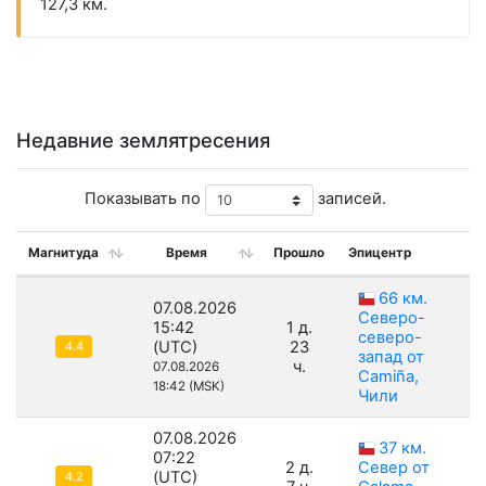
127,3 км.
Недавние землятресения
Показывать по
записей.
Магнитуда
Время
Прошло
Эпицентр
Г
66 км.
07.08.2026
Северо-
15:42
1 д.
северо-
(UTC)
23
4.4
запад от
ч.
07.08.2026
Camiña,
18:42 (MSK)
Чили
07.08.2026
37 км.
07:22
2 д.
Север от
(UTC)
4.2