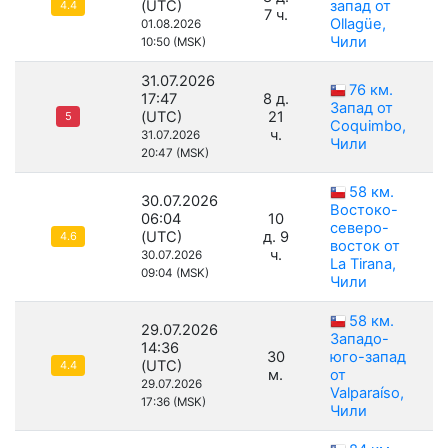
(UTC)
запад от
4.4
7 ч.
Ollagüe,
01.08.2026
Чили
10:50 (MSK)
31.07.2026
76 км.
17:47
8 д.
Запад от
(UTC)
21
5
Coquimbo,
ч.
31.07.2026
Чили
20:47 (MSK)
58 км.
30.07.2026
Востоко-
06:04
10
северо-
(UTC)
д. 9
4.6
восток от
ч.
30.07.2026
La Tirana,
09:04 (MSK)
Чили
58 км.
29.07.2026
Западо-
14:36
30
юго-запад
(UTC)
4.4
м.
от
29.07.2026
Valparaíso,
17:36 (MSK)
Чили