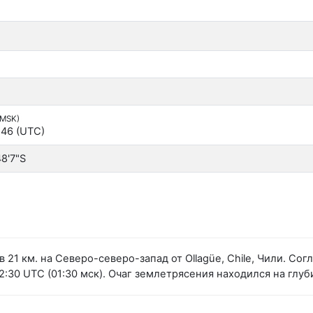
(MSK)
:46 (UTC)
48'7"S
 21 км. на Северо-северо-запад от Ollagüe, Chile, Чили. С
:30 UTC (01:30 мск). Очаг землетрясения находился на глуби