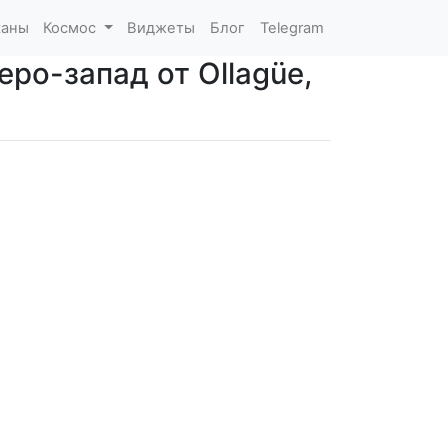
каны
Космос
Виджеты
Блог
Telegram
еро-запад от Ollagüe,