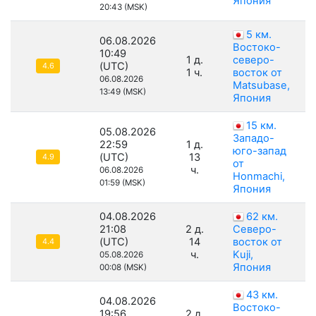
Япония
20:43 (MSK)
5 км.
06.08.2026
Востоко-
10:49
1 д.
северо-
(UTC)
4.6
1 ч.
восток от
06.08.2026
Matsubase,
13:49 (MSK)
Япония
15 км.
05.08.2026
Западо-
22:59
1 д.
юго-запад
(UTC)
13
4.9
от
ч.
06.08.2026
Honmachi,
01:59 (MSK)
Япония
04.08.2026
62 км.
21:08
2 д.
Северо-
(UTC)
14
восток от
4.4
ч.
Kuji,
05.08.2026
Япония
00:08 (MSK)
43 км.
04.08.2026
Востоко-
19:56
2 д.