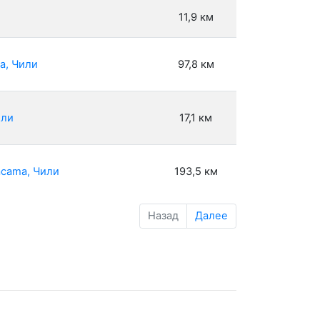
11,9 км
a, Чили
97,8 км
или
17,1 км
acama, Чили
193,5 км
Назад
Далее