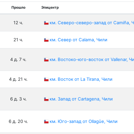
Прошло
Эпицентр
12 ч.
км. Северо-северо-запад от Camiña, 
21 ч.
км. Север от Calama, Чили
4 д. 7 ч.
км. Востоко-юго-восток от Vallenar, Ч
4 д. 21 ч.
км. Восток от La Tirana, Чили
6 д. 3 ч.
км. Запад от Cartagena, Чили
6 д. 20 ч.
км. Юго-запад от Ollagüe, Чили