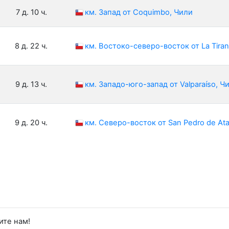
7 д. 10 ч.
км. Запад от Coquimbo, Чили
8 д. 22 ч.
км. Востоко-северо-восток от La Tiran
9 д. 13 ч.
км. Западо-юго-запад от Valparaíso, Ч
9 д. 20 ч.
км. Северо-восток от San Pedro de At
ите нам!