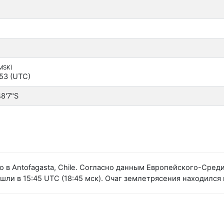
(MSK)
:53 (UTC)
48'7"S
 в Antofagasta, Chile. Согласно данным Европейского-Сре
ли в 15:45 UTC (18:45 мск). Очаг землетрясения находился н