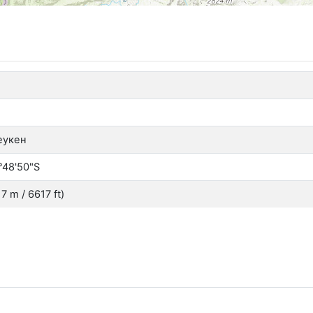
еукен
°48'50"S
 m / 6617 ft)