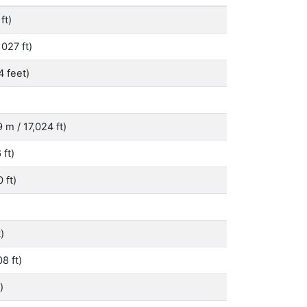
ft)
027 ft)
 feet)
)
m / 17,024 ft)
ft)
 ft)
)
8 ft)
)