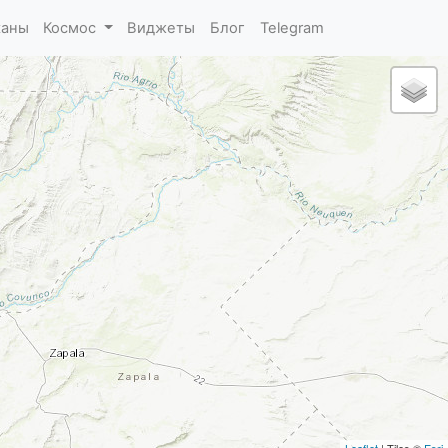
каны
Космос
Виджеты
Блог
Telegram
Leaflet
| Tiles ©
Esri