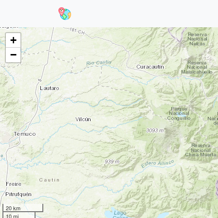
+
−
20 km
10 mi