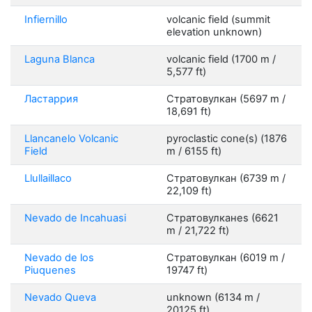
Infiernillo
volcanic field (summit
elevation unknown)
Laguna Blanca
volcanic field (1700 m /
5,577 ft)
Ластаррия
Стратовулкан (5697 m /
18,691 ft)
Llancanelo Volcanic
pyroclastic cone(s) (1876
Field
m / 6155 ft)
Llullaillaco
Стратовулкан (6739 m /
22,109 ft)
Nevado de Incahuasi
Стратовулканes (6621
m / 21,722 ft)
Nevado de los
Стратовулкан (6019 m /
Piuquenes
19747 ft)
Nevado Queva
unknown (6134 m /
20125 ft)