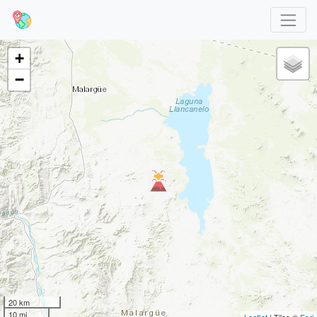
+
−
20 km
10 mi
Leaflet
| Tiles ©
Esri