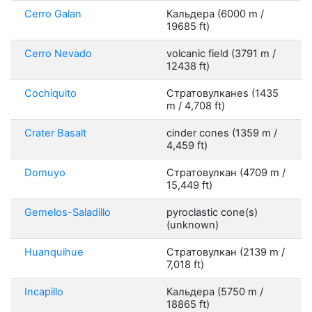
Cerro Galan
Кальдера (6000 m /
19685 ft)
Cerro Nevado
volcanic field (3791 m /
12438 ft)
Cochiquito
Стратовулканes (1435
m / 4,708 ft)
Crater Basalt
cinder cones (1359 m /
4,459 ft)
Domuyo
Стратовулкан (4709 m /
15,449 ft)
Gemelos-Saladillo
pyroclastic cone(s)
(unknown)
Huanquihue
Стратовулкан (2139 m /
7,018 ft)
Incapillo
Кальдера (5750 m /
18865 ft)