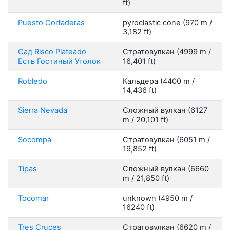
ft)
Puesto Cortaderas
pyroclastic cone (970 m /
3,182 ft)
Сад Risco Plateado
Стратовулкан (4999 m /
Есть Гостиный Уголок
16,401 ft)
Robledo
Кальдера (4400 m /
14,436 ft)
Sierra Nevada
Сложный вулкан (6127
m / 20,101 ft)
Socompa
Стратовулкан (6051 m /
19,852 ft)
Tipas
Сложный вулкан (6660
m / 21,850 ft)
Tocomar
unknown (4950 m /
16240 ft)
Tres Cruces
Стратовулкан (6620 m /