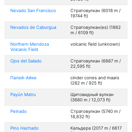
Nevado San Francisco
Стратовулкан (6018 m /
19744 ft)
Nevados de Caburgua
Стратовулкан(es) (1862
m / 6109 ft)
Northern Mendoza
volcanic field (unknown)
Volcanic Field
Ojos del Salado
Стратовулкан (6887 m /
22,595 ft)
Палей-Айке
cinder cones and maars
(282 m / 925 ft)
Payún Matru
Щитовидный вулкан
(3680 m / 12,073 ft)
Peinado
Стратовулкан (5740 m /
18,832 ft)
Pino Hachado
Кальдера (2017 m / 6617