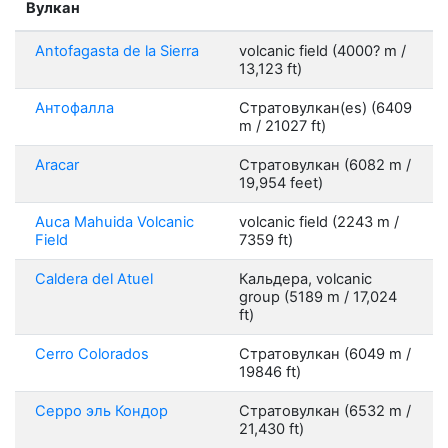
Вулкан
Antofagasta de la Sierra
volcanic field (4000? m /
13,123 ft)
Антофалла
Стратовулкан(es) (6409
m / 21027 ft)
Aracar
Стратовулкан (6082 m /
19,954 feet)
Auca Mahuida Volcanic
volcanic field (2243 m /
Field
7359 ft)
Caldera del Atuel
Кальдера, volcanic
group (5189 m / 17,024
ft)
Cerro Colorados
Стратовулкан (6049 m /
19846 ft)
Серро эль Кондор
Стратовулкан (6532 m /
21,430 ft)