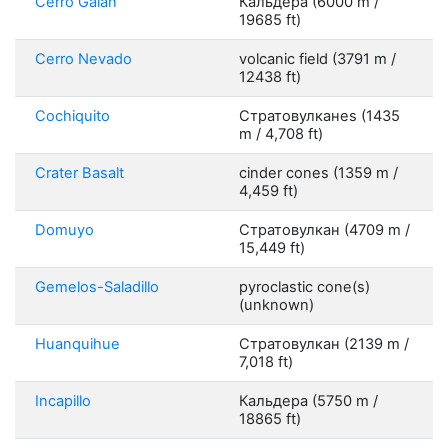
Cerro Galan
Кальдера (6000 m /
19685 ft)
Cerro Nevado
volcanic field (3791 m /
12438 ft)
Cochiquito
Стратовулканes (1435
m / 4,708 ft)
Crater Basalt
cinder cones (1359 m /
4,459 ft)
Domuyo
Стратовулкан (4709 m /
15,449 ft)
Gemelos-Saladillo
pyroclastic cone(s)
(unknown)
Huanquihue
Стратовулкан (2139 m /
7,018 ft)
Incapillo
Кальдера (5750 m /
18865 ft)