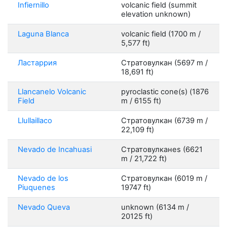
Infiernillo
volcanic field (summit
elevation unknown)
Laguna Blanca
volcanic field (1700 m /
5,577 ft)
Ластаррия
Стратовулкан (5697 m /
18,691 ft)
Llancanelo Volcanic
pyroclastic cone(s) (1876
Field
m / 6155 ft)
Llullaillaco
Стратовулкан (6739 m /
22,109 ft)
Nevado de Incahuasi
Стратовулканes (6621
m / 21,722 ft)
Nevado de los
Стратовулкан (6019 m /
Piuquenes
19747 ft)
Nevado Queva
unknown (6134 m /
20125 ft)