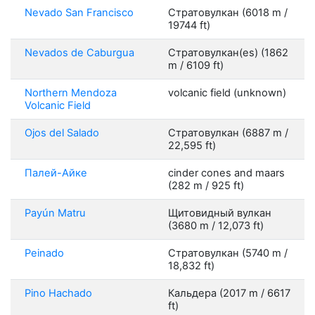
Nevado San Francisco
Стратовулкан (6018 m /
19744 ft)
Nevados de Caburgua
Стратовулкан(es) (1862
m / 6109 ft)
Northern Mendoza
volcanic field (unknown)
Volcanic Field
Ojos del Salado
Стратовулкан (6887 m /
22,595 ft)
Палей-Айке
cinder cones and maars
(282 m / 925 ft)
Payún Matru
Щитовидный вулкан
(3680 m / 12,073 ft)
Peinado
Стратовулкан (5740 m /
18,832 ft)
Pino Hachado
Кальдера (2017 m / 6617
ft)