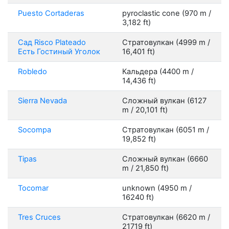
Puesto Cortaderas
pyroclastic cone (970 m /
3,182 ft)
Сад Risco Plateado
Стратовулкан (4999 m /
Есть Гостиный Уголок
16,401 ft)
Robledo
Кальдера (4400 m /
14,436 ft)
Sierra Nevada
Сложный вулкан (6127
m / 20,101 ft)
Socompa
Стратовулкан (6051 m /
19,852 ft)
Tipas
Сложный вулкан (6660
m / 21,850 ft)
Tocomar
unknown (4950 m /
16240 ft)
Tres Cruces
Стратовулкан (6620 m /
21719 ft)