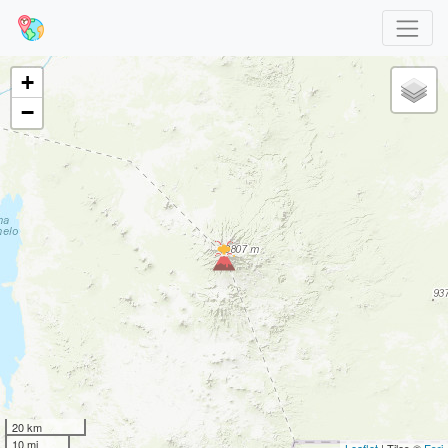
+
−
20 km
10 mi
Leaflet
| Tiles ©
Esri