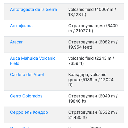
Antofagasta de la Sierra
volcanic field (4000? m /
13,123 ft)
Антофалла
Стратовулкан(es) (6409
m / 21027 ft)
Aracar
Стратовулкан (6082 m /
19,954 feet)
Auca Mahuida Volcanic
volcanic field (2243 m /
Field
7359 ft)
Caldera del Atuel
Кальдера, volcanic
group (5189 m / 17,024
ft)
Cerro Colorados
Стратовулкан (6049 m /
19846 ft)
Серро эль Кондор
Стратовулкан (6532 m /
21,430 ft)