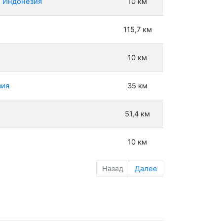
, Индонезия
10 км
115,7 км
10 км
зия
35 км
51,4 км
10 км
Назад
Далее