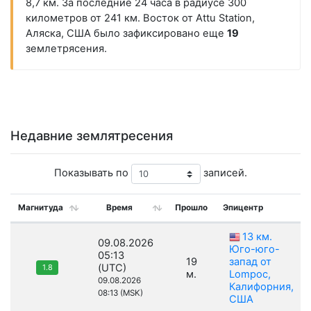
8,7 км. За последние 24 часа в радиусе 300
километров от 241 км. Восток от Attu Station,
Аляска, США было зафиксировано еще
19
землетрясения.
Недавние землятресения
Показывать по
записей.
Магнитуда
Время
Прошло
Эпицентр
13 км.
09.08.2026
Юго-юго-
05:13
19
запад от
(UTC)
1.8
м.
Lompoc,
09.08.2026
Калифорния,
08:13 (MSK)
США