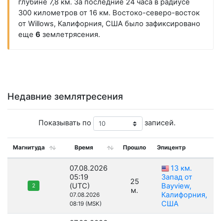
глубине 7,8 км. За последние 24 часа в радиусе
300 километров от 16 км. Востоко-северо-восток
от Willows, Калифорния, США было зафиксировано
еще
6
землетрясения.
Недавние землятресения
Показывать по
записей.
Магнитуда
Время
Прошло
Эпицентр
07.08.2026
13 км.
05:19
Запад от
25
(UTC)
Bayview,
2
м.
Калифорния,
07.08.2026
США
08:19 (MSK)