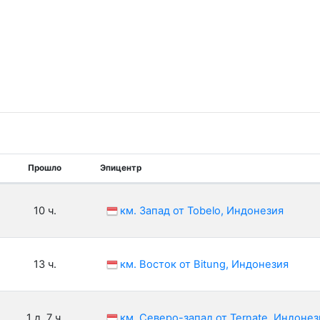
Прошло
Эпицентр
10 ч.
км. Запад от Tobelo, Индонезия
13 ч.
км. Восток от Bitung, Индонезия
1 д. 7 ч.
км. Северо-запад от Ternate, Индонез