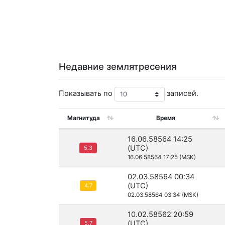
Недавние землятресения
Показывать по
записей.
Магнитуда
Время
16.06.58564 14:25
(UTC)
5.3
16.06.58564 17:25 (MSK)
02.03.58564 00:34
(UTC)
4.7
02.03.58564 03:34 (MSK)
10.02.58562 20:59
(UTC)
5.7