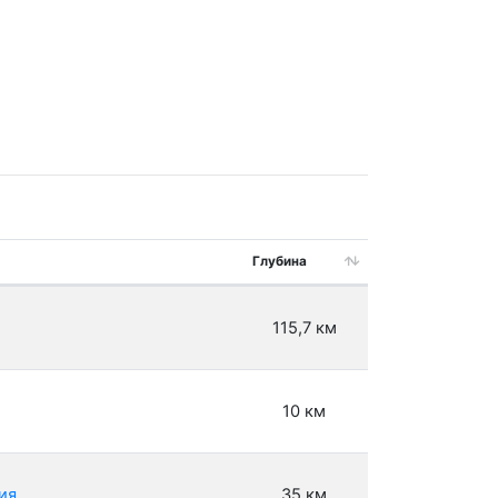
Глубина
115,7 км
10 км
ия
35 км