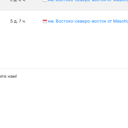
5 д. 7 ч.
км. Востоко-северо-восток от Masohi
ите нам!