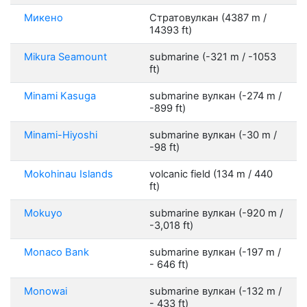
Микено
Стратовулкан (4387 m /
14393 ft)
Mikura Seamount
submarine (-321 m / -1053
ft)
Minami Kasuga
submarine вулкан (-274 m /
-899 ft)
Minami-Hiyoshi
submarine вулкан (-30 m /
-98 ft)
Mokohinau Islands
volcanic field (134 m / 440
ft)
Mokuyo
submarine вулкан (-920 m /
-3,018 ft)
Monaco Bank
submarine вулкан (-197 m /
- 646 ft)
Monowai
submarine вулкан (-132 m /
- 433 ft)