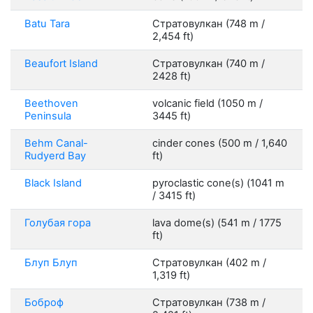
Batu Tara
Стратовулкан (748 m /
2,454 ft)
Beaufort Island
Стратовулкан (740 m /
2428 ft)
Beethoven
volcanic field (1050 m /
Peninsula
3445 ft)
Behm Canal-
cinder cones (500 m / 1,640
Rudyerd Bay
ft)
Black Island
pyroclastic cone(s) (1041 m
/ 3415 ft)
Голубая гора
lava dome(s) (541 m / 1775
ft)
Блуп Блуп
Стратовулкан (402 m /
1,319 ft)
Боброф
Стратовулкан (738 m /