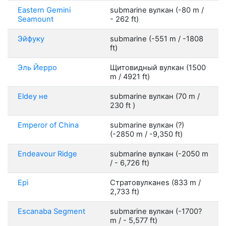
Eastern Gemini
submarine вулкан (-80 m /
Seamount
- 262 ft)
Эйфуку
submarine (-551 m / -1808
ft)
Эль Йерро
Щитовидный вулкан (1500
m / 4921 ft)
Eldey не
submarine вулкан (70 m /
230 ft )
Emperor of China
submarine вулкан (?)
(-2850 m / -9,350 ft)
Endeavour Ridge
submarine вулкан (-2050 m
/ - 6,726 ft)
Epi
Стратовулканes (833 m /
2,733 ft)
Escanaba Segment
submarine вулкан (-1700?
m / - 5,577 ft)