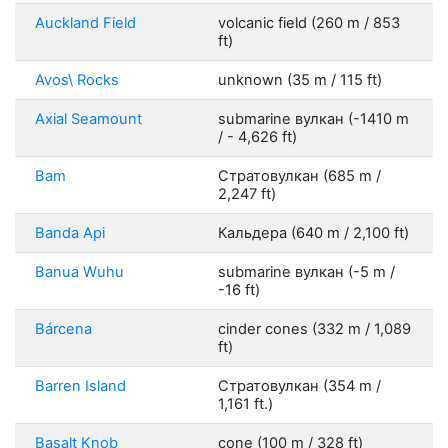
Auckland Field
volcanic field (260 m / 853
ft)
Avos\ Rocks
unknown (35 m / 115 ft)
Axial Seamount
submarine вулкан (-1410 m
/ - 4,626 ft)
Bam
Стратовулкан (685 m /
2,247 ft)
Banda Api
Кальдера (640 m / 2,100 ft)
Banua Wuhu
submarine вулкан (-5 m /
-16 ft)
Bárcena
cinder cones (332 m / 1,089
ft)
Barren Island
Стратовулкан (354 m /
1,161 ft.)
Basalt Knob
cone (100 m / 328 ft)