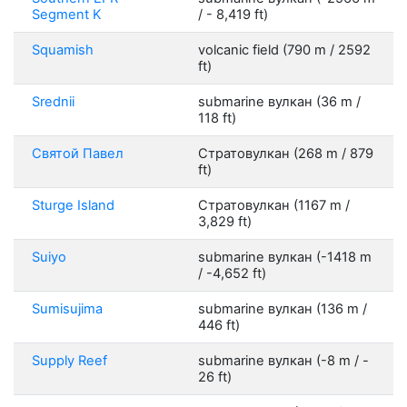
Segment K
/ - 8,419 ft)
Squamish
volcanic field (790 m / 2592
ft)
Srednii
submarine вулкан (36 m /
118 ft)
Святой Павел
Стратовулкан (268 m / 879
ft)
Sturge Island
Стратовулкан (1167 m /
3,829 ft)
Suiyo
submarine вулкан (-1418 m
/ -4,652 ft)
Sumisujima
submarine вулкан (136 m /
446 ft)
Supply Reef
submarine вулкан (-8 m / -
26 ft)