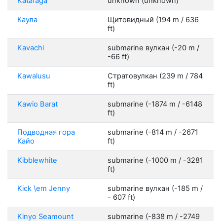
Katafaga
unknown (unknown)
Каула
Щитовидный (194 m / 636
ft)
Kavachi
submarine вулкан (-20 m /
-66 ft)
Kawalusu
Стратовулкан (239 m / 784
ft)
Kawio Barat
submarine (-1874 m / -6148
ft)
Подводная гора
submarine (-814 m / -2671
Кайо
ft)
Kibblewhite
submarine (-1000 m / -3281
ft)
Kick \em Jenny
submarine вулкан (-185 m /
- 607 ft)
Kinyo Seamount
submarine (-838 m / -2749