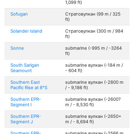
1,099 ft)
Sofugan
Стратовулкан (99 m / 325
ft)
Solander Island
Стратовулкан (300 m / 984
ft)
Sonne
submarine (-995 m / -3264
ft)
South Sarigan
submarine вулкан (-184 m /
Seamount
- 604 ft)
Southern East
submarine вулкан (-2800 m
Pacific Rise at 8°S
/ - 9,186 ft)
Southern EPR-
submarine вулкан (-2600?
Segment I
m / - 8,530 ft)
Southern EPR-
submarine вулкан (-2650+
Segment J
m / - 8,694 ft)
Southern EPR-
submarine вулкан (-2566 m