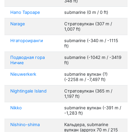
348 ft)
Напо Тароаре
submarine (0 m / 0 ft)
Narage
Стратовулкан (307 m /
1,007 ft)
Нгатороиранги
submarine (-340 m / -1115
ft)
Подводная гора
submarine (-1042 m / -3419
Ничие
ft)
Nieuwerkerk
submarine вулкан (?)
(-2258 m / -7,497 ft)
Nightingale Island
Стратовулкан (365 m /
1,197 ft)
Nikko
submarine вулкан (-391 m /
-1,283 ft)
Nishino-shima
Кальдера, submarine
вулкан (approx 70 m / 215