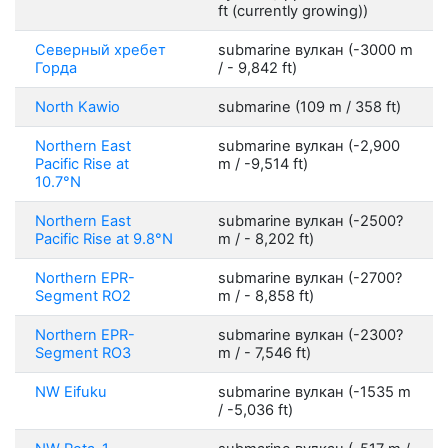
ft (currently growing))
Северный хребет
submarine вулкан (-3000 m
Горда
/ - 9,842 ft)
North Kawio
submarine (109 m / 358 ft)
Northern East
submarine вулкан (-2,900
Pacific Rise at
m / -9,514 ft)
10.7°N
Northern East
submarine вулкан (-2500?
Pacific Rise at 9.8°N
m / - 8,202 ft)
Northern EPR-
submarine вулкан (-2700?
Segment RO2
m / - 8,858 ft)
Northern EPR-
submarine вулкан (-2300?
Segment RO3
m / - 7,546 ft)
NW Eifuku
submarine вулкан (-1535 m
/ -5,036 ft)