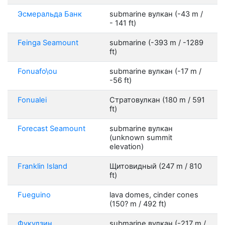
Эсмеральда Банк
submarine вулкан (-43 m /
- 141 ft)
Feinga Seamount
submarine (-393 m / -1289
ft)
Fonuafo\ou
submarine вулкан (-17 m /
-56 ft)
Fonualei
Стратовулкан (180 m / 591
ft)
Forecast Seamount
submarine вулкан
(unknown summit
elevation)
Franklin Island
Щитовидный (247 m / 810
ft)
Fueguino
lava domes, cinder cones
(150? m / 492 ft)
Фукудзин
submarine вулкан (-217 m /