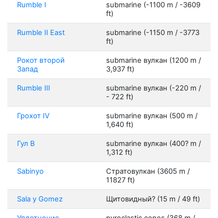
Rumble I
submarine (-1100 m / -3609
ft)
Rumble II East
submarine (-1150 m / -3773
ft)
Рокот второй
submarine вулкан (1200 m /
Запад
3,937 ft)
Rumble III
submarine вулкан (-220 m /
- 722 ft)
Грохот IV
submarine вулкан (500 m /
1,640 ft)
Гул В
submarine вулкан (400? m /
1,312 ft)
Sabinyo
Стратовулкан (3605 m /
11827 ft)
Sala y Gomez
Щитовидный? (15 m / 49 ft)