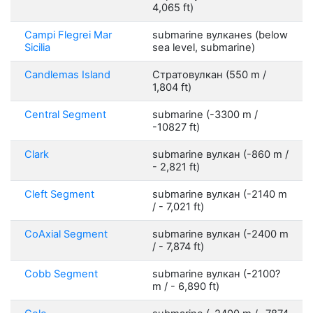
4,065 ft)
Campi Flegrei Mar
submarine вулканes (below
Sicilia
sea level, submarine)
Candlemas Island
Стратовулкан (550 m /
1,804 ft)
Central Segment
submarine (-3300 m /
-10827 ft)
Clark
submarine вулкан (-860 m /
- 2,821 ft)
Cleft Segment
submarine вулкан (-2140 m
/ - 7,021 ft)
CoAxial Segment
submarine вулкан (-2400 m
/ - 7,874 ft)
Cobb Segment
submarine вулкан (-2100?
m / - 6,890 ft)