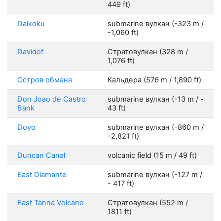
449 ft)
Daikoku
submarine вулкан (-323 m /
-1,060 ft)
Davidof
Стратовулкан (328 m /
1,076 ft)
Остров обмана
Кальдера (576 m / 1,890 ft)
Don Joao de Castro
submarine вулкан (-13 m / -
Bank
43 ft)
Doyo
submarine вулкан (-860 m /
-2,821 ft)
Duncan Canal
volcanic field (15 m / 49 ft)
East Diamante
submarine вулкан (-127 m /
- 417 ft)
East Tanna Volcano
Стратовулкан (552 m /
1811 ft)