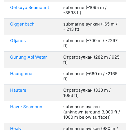
Getsuyo Seamount
submarine (-1095 m /
-3593 ft)
Giggenbach
submarine вулкан (-65 m /
- 213 ft)
Giljanes
submarine (-700 m / -2297
ft)
Gunung Api Wetar
Стратовулкан (282 m / 925
ft)
Haungaroa
submarine (-660 m / -2165
ft)
Hautere
Стратовулкан (330 m /
1083 ft)
Havre Seamount
submarine вулкан
(unknown (around 3,000 ft /
1000 m below surface))
Healy
submarine вулкан (980 m /