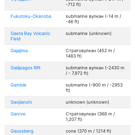
-712 ft)
Fukutoku-Okanoba
submarine вулкан (-14 m /
-46 ft)
Gaeta Bay Volcanic
submarine (unknown)
Field
Gajajima
Стратовулкан (452 m /
1483 ft)
Galápagos Rift
submarine вулкан (-2430 m
/ - 7,972 ft)
Gamble
submarine (-900 m / -2953
ft)
Gaojianshi
unknown (unknown)
Garove
Стратовулкан (368 m /
1,207 ft)
Gaussberg
cone (370 m / 1214 ft)