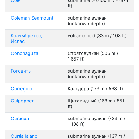
Cole
submarine (-2400 m / -7874
ft)
Coleman Seamount
submarine вулкан
(unknown depth)
Колумбретес,
volcanic field (33 m / 108 ft)
Ислас
Conchagüita
Стратовулкан (505 m /
1,657 ft)
Готовить
submarine вулкан
(unknown depth)
Corregidor
Кальдера (173 m / 568 ft)
Culpepper
Щитовидный (168 m / 551
ft)
Curacoa
submarine вулкан (-33 m /
- 108 ft)
Curtis Island
submarine вулкан (137 m /