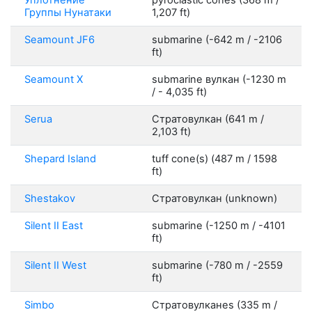
Уплотнение
pyroclastic cones (368 m /
Группы Нунатаки
1,207 ft)
Seamount JF6
submarine (-642 m / -2106
ft)
Seamount X
submarine вулкан (-1230 m
/ - 4,035 ft)
Serua
Стратовулкан (641 m /
2,103 ft)
Shepard Island
tuff cone(s) (487 m / 1598
ft)
Shestakov
Стратовулкан (unknown)
Silent II East
submarine (-1250 m / -4101
ft)
Silent II West
submarine (-780 m / -2559
ft)
Simbo
Стратовулканes (335 m /