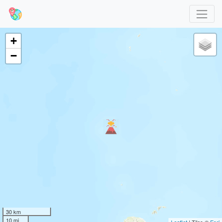
+
−
30 km
10 mi
Leaflet
| Tiles ©
Esri