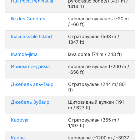
Hut Point Peninsula
pyroclastic cone(s) (431 m /
1414 ft)
Ile des Cendres
submarine вулканes (-20 m
/ -66 ft)
Inaccessible Island
Стратовулкан (563 m /
1847 ft)
Inamba-jima
lava dome (74 m / 243 ft)
Ириомотэ-дзима
submarine вулкан (-200 m /
-656 ft)
Джебель аль-Таир
Стратовулкан (244 m/ 801
ft)
Джебель Зубаир
Щитовидный вулкан (191
m / 627 ft)
Kadovar
Стратовулкан (365 m /
1,197 ft)
Kaena
submarine (-1200 m / -3937