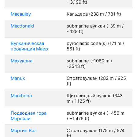
- 3,199 ft)
Macauley
Кальдера (238 m / 781 ft)
Macdonald
submarine вулкан (-39 m /
- 128 ft)
Вулканическая
pyroclastic cone(s) (171 m /
провинция Маер
561 ft)
Махукона
submarine (-1080 m /
-3543 ft)
Manuk
Стратовулкан (282 m / 925
ft)
Marchena
Щитовидный вулкан (343
m / 1,125 ft)
Подводная гора
submarine вулкан (−450 m
Марсили
/ −1,476 ft)
Мартин Ваз
Стратовулкан (175 m / 574
ft)