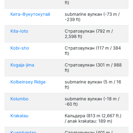
ft)
Кита-Фукутокутай
submarine вулкан (-73 m /
-239 ft)
Kita-Ioto
Стратовулкан (792 m /
2,598 ft)
Kobi-sho
Стратовулкан (117 m / 384
ft)
Kogaja-jima
Стратовулкан (301 m / 988
ft)
Kolbeinsey Ridge
submarine вулкан (5 m / 16
ft)
Kolumbo
submarine вулкан (-18 m /
-60 ft)
Krakatau
Кальдера (813 m (2,667 ft.)
/ anak krakatau: 189 m)
Kueishantao
Стратовулкан (401 m /