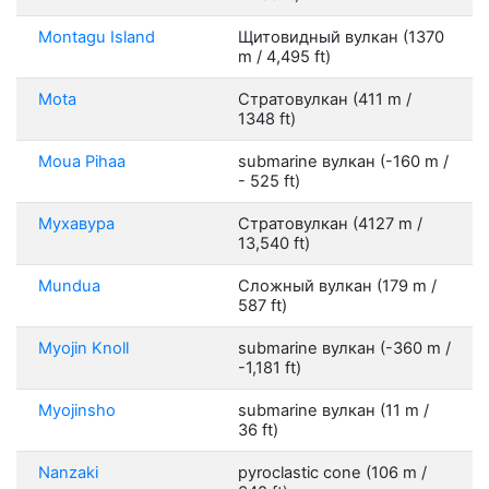
Montagu Island
Щитовидный вулкан (1370
m / 4,495 ft)
Mota
Стратовулкан (411 m /
1348 ft)
Moua Pihaa
submarine вулкан (-160 m /
- 525 ft)
Мухавура
Стратовулкан (4127 m /
13,540 ft)
Mundua
Сложный вулкан (179 m /
587 ft)
Myojin Knoll
submarine вулкан (-360 m /
-1,181 ft)
Myojinsho
submarine вулкан (11 m /
36 ft)
Nanzaki
pyroclastic cone (106 m /