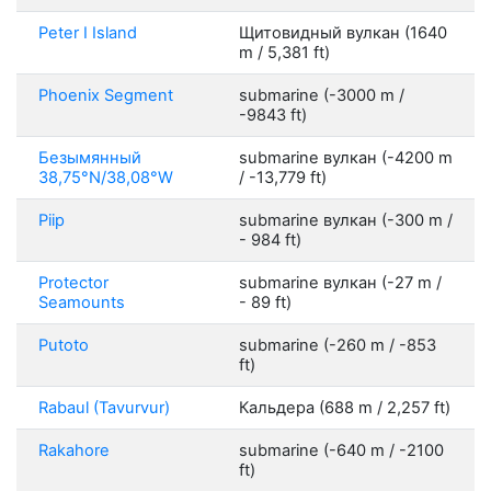
Peter I Island
Щитовидный вулкан (1640
m / 5,381 ft)
Phoenix Segment
submarine (-3000 m /
-9843 ft)
Безымянный
submarine вулкан (-4200 m
38,75°N/38,08°W
/ -13,779 ft)
Piip
submarine вулкан (-300 m /
- 984 ft)
Protector
submarine вулкан (-27 m /
Seamounts
- 89 ft)
Putoto
submarine (-260 m / -853
ft)
Rabaul (Tavurvur)
Кальдера (688 m / 2,257 ft)
Rakahore
submarine (-640 m / -2100
ft)