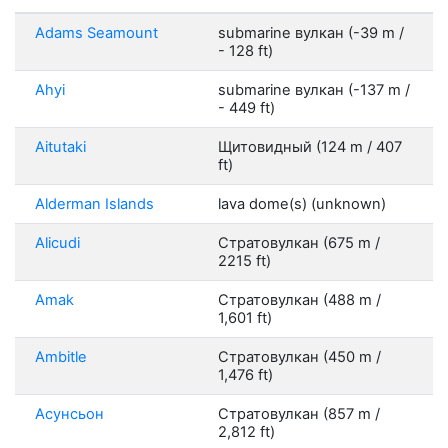
Adams Seamount
submarine вулкан (-39 m /
- 128 ft)
Ahyi
submarine вулкан (-137 m /
- 449 ft)
Aitutaki
Щитовидный (124 m / 407
ft)
Alderman Islands
lava dome(s) (unknown)
Alicudi
Стратовулкан (675 m /
2215 ft)
Amak
Стратовулкан (488 m /
1,601 ft)
Ambitle
Стратовулкан (450 m /
1,476 ft)
Асунсьон
Стратовулкан (857 m /
2,812 ft)