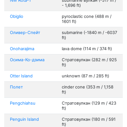
NW Rota-1
submarine вулкан (-517 m /
- 1,696 ft)
Obiglio
pyroclastic cone (488 m /
1601 ft)
Оливер-Спейт
submarine (-1840 m / -6037
ft)
Onoharajima
lava dome (114 m / 374 ft)
Осима-Ко-дзима
Стратовулкан (282 m / 925
ft)
Otter Island
unknown (87 m / 285 ft)
Полет
cinder cone (353 m / 1,158
ft)
Pengchiahsu
Стратовулкан (129 m / 423
ft)
Penguin Island
Стратовулкан (180 m / 591
ft)