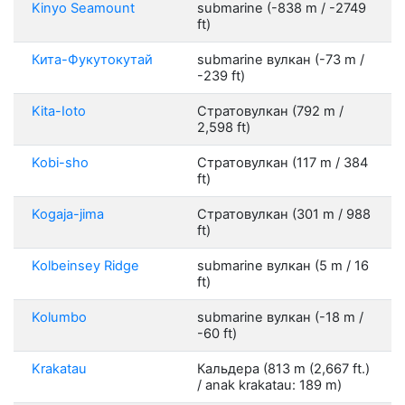
Kinyo Seamount
submarine (-838 m / -2749
ft)
Кита-Фукутокутай
submarine вулкан (-73 m /
-239 ft)
Kita-Ioto
Стратовулкан (792 m /
2,598 ft)
Kobi-sho
Стратовулкан (117 m / 384
ft)
Kogaja-jima
Стратовулкан (301 m / 988
ft)
Kolbeinsey Ridge
submarine вулкан (5 m / 16
ft)
Kolumbo
submarine вулкан (-18 m /
-60 ft)
Krakatau
Кальдера (813 m (2,667 ft.)
/ anak krakatau: 189 m)