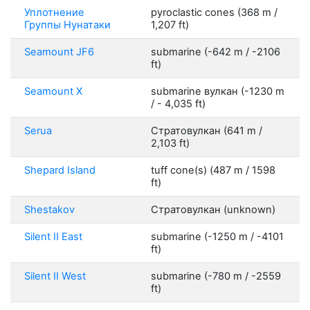
Уплотнение
pyroclastic cones (368 m /
Группы Нунатаки
1,207 ft)
Seamount JF6
submarine (-642 m / -2106
ft)
Seamount X
submarine вулкан (-1230 m
/ - 4,035 ft)
Serua
Стратовулкан (641 m /
2,103 ft)
Shepard Island
tuff cone(s) (487 m / 1598
ft)
Shestakov
Стратовулкан (unknown)
Silent II East
submarine (-1250 m / -4101
ft)
Silent II West
submarine (-780 m / -2559
ft)