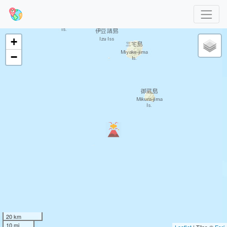
+
−
20 km
10 mi
Leaflet
| Tiles ©
Esri