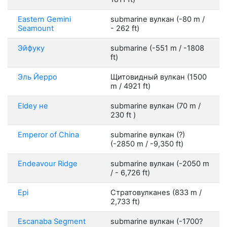
Eastern Gemini
submarine вулкан (-80 m /
Seamount
- 262 ft)
Эйфуку
submarine (-551 m / -1808
ft)
Эль Йерро
Щитовидный вулкан (1500
m / 4921 ft)
Eldey не
submarine вулкан (70 m /
230 ft )
Emperor of China
submarine вулкан (?)
(-2850 m / -9,350 ft)
Endeavour Ridge
submarine вулкан (-2050 m
/ - 6,726 ft)
Epi
Стратовулканes (833 m /
2,733 ft)
Escanaba Segment
submarine вулкан (-1700?