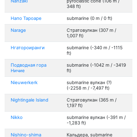
Nanzaki
pyroclastic cone (106 m /
348 ft)
Напо Тароаре
submarine (0 m / 0 ft)
Narage
Стратовулкан (307 m /
1,007 ft)
Нгатороиранги
submarine (-340 m / -1115
ft)
Подводная гора
submarine (-1042 m / -3419
Ничие
ft)
Nieuwerkerk
submarine вулкан (?)
(-2258 m / -7,497 ft)
Nightingale Island
Стратовулкан (365 m /
1,197 ft)
Nikko
submarine вулкан (-391 m /
-1,283 ft)
Nishino-shima
Кальдера, submarine