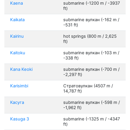
Kaena
submarine (-1200 m / -3937
ft)
Kaikata
submarine вулкан (-162 m /
-531 ft)
Kairinu
hot springs (800 m / 2,625
ft)
Kaitoku
submarine вулкан (-103 m /
-338 ft)
Kana Keoki
submarine вулкан (-700 m /
-2,297 ft)
Karisimbi
Стратовулкан (4507 m /
14,787 ft)
Касуга
submarine вулкан (-598 m /
-1,962 ft)
Kasuga 3
submarine (-1325 m / -4347
ft)