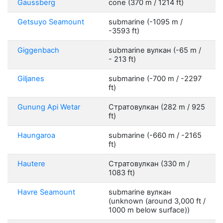
Gaussberg
cone (370 m / 1214 ft)
Getsuyo Seamount
submarine (-1095 m /
-3593 ft)
Giggenbach
submarine вулкан (-65 m /
- 213 ft)
Giljanes
submarine (-700 m / -2297
ft)
Gunung Api Wetar
Стратовулкан (282 m / 925
ft)
Haungaroa
submarine (-660 m / -2165
ft)
Hautere
Стратовулкан (330 m /
1083 ft)
Havre Seamount
submarine вулкан
(unknown (around 3,000 ft /
1000 m below surface))