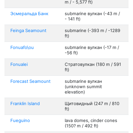
m / - 5,577 ft)
Эсмеральда Банк
submarine вулкан (-43 m /
- 141 ft)
Feinga Seamount
submarine (-393 m / -1289
ft)
Fonuafo\ou
submarine вулкан (-17 m /
-56 ft)
Fonualei
Стратовулкан (180 m / 591
ft)
Forecast Seamount
submarine вулкан
(unknown summit
elevation)
Franklin Island
Щитовидный (247 m / 810
ft)
Fueguino
lava domes, cinder cones
(150? m / 492 ft)