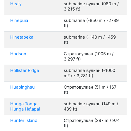
Healy
submarine вулкан (980 m /
3,215 ft)
Hinepuia
submarine (-850 m / -2789
ft)
Hinetapeka
submarine (-140 m / -459
ft)
Hodson
Стратовулкан (1005 m /
3,297 ft)
Hollister Ridge
submarine вулкан (-1000
m? / - 3,281 ft)
Huapinghsu
Стратовулкан (51 m / 167
ft)
Hunga Tonga-
submarine вулкан (149 m /
Hunga Ha\apai
489 ft)
Hunter Island
Стратовулкан (297 m / 974
ft)