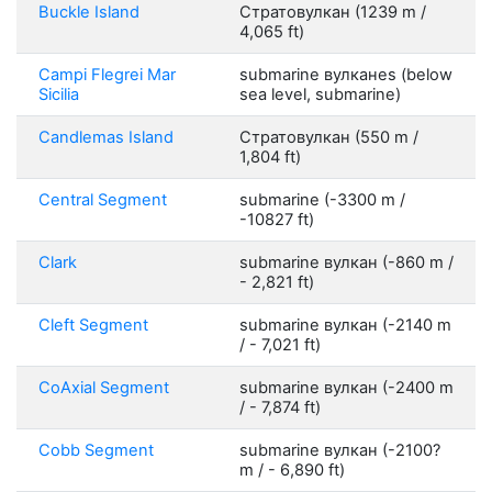
Buckle Island
Стратовулкан (1239 m /
4,065 ft)
Campi Flegrei Mar
submarine вулканes (below
Sicilia
sea level, submarine)
Candlemas Island
Стратовулкан (550 m /
1,804 ft)
Central Segment
submarine (-3300 m /
-10827 ft)
Clark
submarine вулкан (-860 m /
- 2,821 ft)
Cleft Segment
submarine вулкан (-2140 m
/ - 7,021 ft)
CoAxial Segment
submarine вулкан (-2400 m
/ - 7,874 ft)
Cobb Segment
submarine вулкан (-2100?
m / - 6,890 ft)