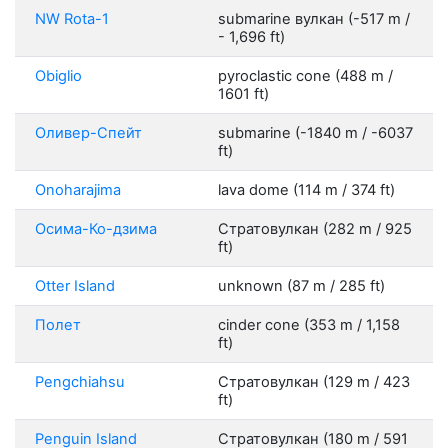
NW Rota-1
submarine вулкан (-517 m /
- 1,696 ft)
Obiglio
pyroclastic cone (488 m /
1601 ft)
Оливер-Спейт
submarine (-1840 m / -6037
ft)
Onoharajima
lava dome (114 m / 374 ft)
Осима-Ко-дзима
Стратовулкан (282 m / 925
ft)
Otter Island
unknown (87 m / 285 ft)
Полет
cinder cone (353 m / 1,158
ft)
Pengchiahsu
Стратовулкан (129 m / 423
ft)
Penguin Island
Стратовулкан (180 m / 591