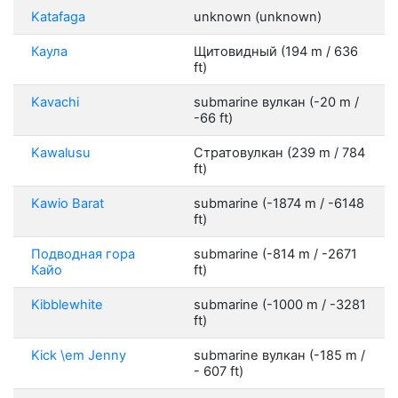
Katafaga
unknown (unknown)
Каула
Щитовидный (194 m / 636
ft)
Kavachi
submarine вулкан (-20 m /
-66 ft)
Kawalusu
Стратовулкан (239 m / 784
ft)
Kawio Barat
submarine (-1874 m / -6148
ft)
Подводная гора
submarine (-814 m / -2671
Кайо
ft)
Kibblewhite
submarine (-1000 m / -3281
ft)
Kick \em Jenny
submarine вулкан (-185 m /
- 607 ft)