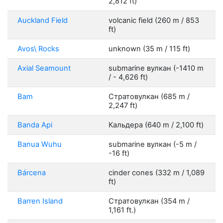
2,812 ft)
Auckland Field
volcanic field (260 m / 853
ft)
Avos\ Rocks
unknown (35 m / 115 ft)
Axial Seamount
submarine вулкан (-1410 m
/ - 4,626 ft)
Bam
Стратовулкан (685 m /
2,247 ft)
Banda Api
Кальдера (640 m / 2,100 ft)
Banua Wuhu
submarine вулкан (-5 m /
-16 ft)
Bárcena
cinder cones (332 m / 1,089
ft)
Barren Island
Стратовулкан (354 m /
1,161 ft.)