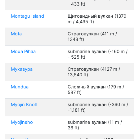
- 433 ft)
Montagu Island
Щитовидный вулкан (1370
m / 4,495 ft)
Mota
Стратовулкан (411 m /
1348 ft)
Moua Pihaa
submarine вулкан (-160 m /
- 525 ft)
Мухавура
Стратовулкан (4127 m /
13,540 ft)
Mundua
Сложный вулкан (179 m /
587 ft)
Myojin Knoll
submarine вулкан (-360 m /
-1,181 ft)
Myojinsho
submarine вулкан (11 m /
36 ft)