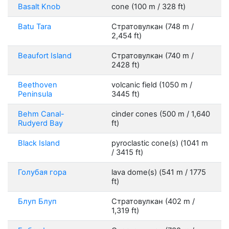
Basalt Knob
cone (100 m / 328 ft)
Batu Tara
Стратовулкан (748 m /
2,454 ft)
Beaufort Island
Стратовулкан (740 m /
2428 ft)
Beethoven
volcanic field (1050 m /
Peninsula
3445 ft)
Behm Canal-
cinder cones (500 m / 1,640
Rudyerd Bay
ft)
Black Island
pyroclastic cone(s) (1041 m
/ 3415 ft)
Голубая гора
lava dome(s) (541 m / 1775
ft)
Блуп Блуп
Стратовулкан (402 m /
1,319 ft)