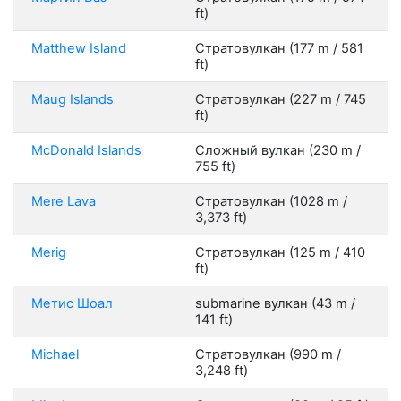
ft)
Matthew Island
Стратовулкан (177 m / 581
ft)
Maug Islands
Стратовулкан (227 m / 745
ft)
McDonald Islands
Сложный вулкан (230 m /
755 ft)
Mere Lava
Стратовулкан (1028 m /
3,373 ft)
Merig
Стратовулкан (125 m / 410
ft)
Метис Шоал
submarine вулкан (43 m /
141 ft)
Michael
Стратовулкан (990 m /
3,248 ft)