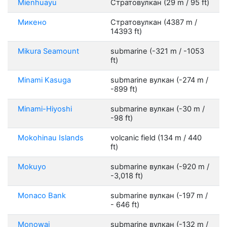
Mienhuayu
Стратовулкан (29 m / 95 ft)
Микено
Стратовулкан (4387 m /
14393 ft)
Mikura Seamount
submarine (-321 m / -1053
ft)
Minami Kasuga
submarine вулкан (-274 m /
-899 ft)
Minami-Hiyoshi
submarine вулкан (-30 m /
-98 ft)
Mokohinau Islands
volcanic field (134 m / 440
ft)
Mokuyo
submarine вулкан (-920 m /
-3,018 ft)
Monaco Bank
submarine вулкан (-197 m /
- 646 ft)
Monowai
submarine вулкан (-132 m /