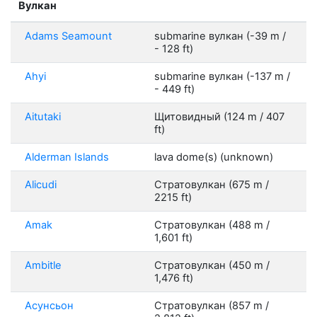
Вулкан
Adams Seamount
submarine вулкан (-39 m /
- 128 ft)
Ahyi
submarine вулкан (-137 m /
- 449 ft)
Aitutaki
Щитовидный (124 m / 407
ft)
Alderman Islands
lava dome(s) (unknown)
Alicudi
Стратовулкан (675 m /
2215 ft)
Amak
Стратовулкан (488 m /
1,601 ft)
Ambitle
Стратовулкан (450 m /
1,476 ft)
Асунсьон
Стратовулкан (857 m /