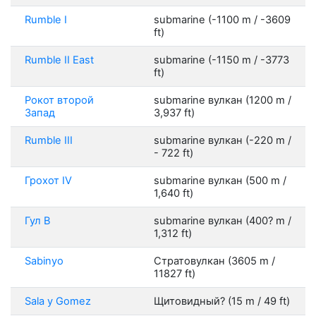
Rumble I
submarine (-1100 m / -3609
ft)
Rumble II East
submarine (-1150 m / -3773
ft)
Рокот второй
submarine вулкан (1200 m /
Запад
3,937 ft)
Rumble III
submarine вулкан (-220 m /
- 722 ft)
Грохот IV
submarine вулкан (500 m /
1,640 ft)
Гул В
submarine вулкан (400? m /
1,312 ft)
Sabinyo
Стратовулкан (3605 m /
11827 ft)
Sala y Gomez
Щитовидный? (15 m / 49 ft)