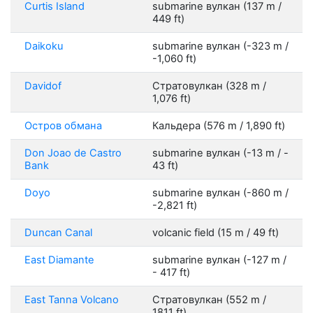
Curtis Island
submarine вулкан (137 m /
449 ft)
Daikoku
submarine вулкан (-323 m /
-1,060 ft)
Davidof
Стратовулкан (328 m /
1,076 ft)
Остров обмана
Кальдера (576 m / 1,890 ft)
Don Joao de Castro
submarine вулкан (-13 m / -
Bank
43 ft)
Doyo
submarine вулкан (-860 m /
-2,821 ft)
Duncan Canal
volcanic field (15 m / 49 ft)
East Diamante
submarine вулкан (-127 m /
- 417 ft)
East Tanna Volcano
Стратовулкан (552 m /
1811 ft)