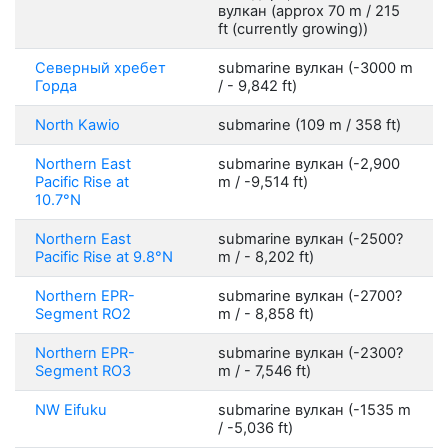
вулкан (approx 70 m / 215
ft (currently growing))
Северный хребет
submarine вулкан (-3000 m
Горда
/ - 9,842 ft)
North Kawio
submarine (109 m / 358 ft)
Northern East
submarine вулкан (-2,900
Pacific Rise at
m / -9,514 ft)
10.7°N
Northern East
submarine вулкан (-2500?
Pacific Rise at 9.8°N
m / - 8,202 ft)
Northern EPR-
submarine вулкан (-2700?
Segment RO2
m / - 8,858 ft)
Northern EPR-
submarine вулкан (-2300?
Segment RO3
m / - 7,546 ft)
NW Eifuku
submarine вулкан (-1535 m
/ -5,036 ft)