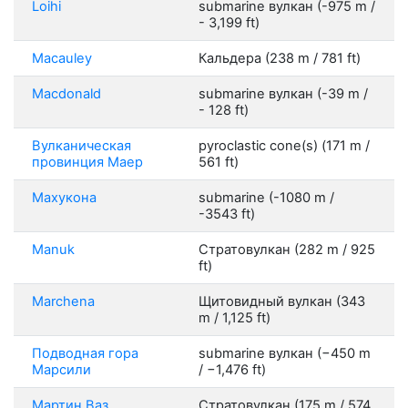
Loihi
submarine вулкан (-975 m /
- 3,199 ft)
Macauley
Кальдера (238 m / 781 ft)
Macdonald
submarine вулкан (-39 m /
- 128 ft)
Вулканическая
pyroclastic cone(s) (171 m /
провинция Маер
561 ft)
Махукона
submarine (-1080 m /
-3543 ft)
Manuk
Стратовулкан (282 m / 925
ft)
Marchena
Щитовидный вулкан (343
m / 1,125 ft)
Подводная гора
submarine вулкан (−450 m
Марсили
/ −1,476 ft)
Мартин Ваз
Стратовулкан (175 m / 574