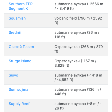
Southern EPR-
submarine вулкан (-2566 m
Segment K
/ - 8,419 ft)
Squamish
volcanic field (790 m / 2592
ft)
Srednii
submarine вулкан (36 m /
118 ft)
Святой Павел
Стратовулкан (268 m / 879
ft)
Sturge Island
Стратовулкан (1167 m /
3,829 ft)
Suiyo
submarine вулкан (-1418 m
/ -4,652 ft)
Sumisujima
submarine вулкан (136 m /
446 ft)
Supply Reef
submarine вулкан (-8 m / -
26 ft)