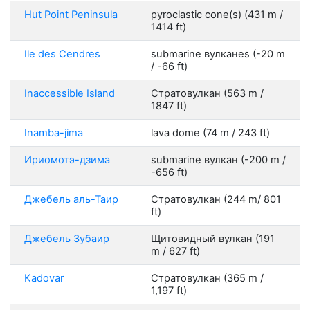
Hut Point Peninsula
pyroclastic cone(s) (431 m /
1414 ft)
Ile des Cendres
submarine вулканes (-20 m
/ -66 ft)
Inaccessible Island
Стратовулкан (563 m /
1847 ft)
Inamba-jima
lava dome (74 m / 243 ft)
Ириомотэ-дзима
submarine вулкан (-200 m /
-656 ft)
Джебель аль-Таир
Стратовулкан (244 m/ 801
ft)
Джебель Зубаир
Щитовидный вулкан (191
m / 627 ft)
Kadovar
Стратовулкан (365 m /
1,197 ft)