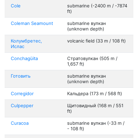
Cole
submarine (-2400 m / -7874
ft)
Coleman Seamount
submarine вулкан
(unknown depth)
Колумбретес,
volcanic field (33 m / 108 ft)
Ислас
Conchagüita
Стратовулкан (505 m /
1,657 ft)
Готовить
submarine вулкан
(unknown depth)
Corregidor
Кальдера (173 m / 568 ft)
Culpepper
Щитовидный (168 m / 551
ft)
Curacoa
submarine вулкан (-33 m /
- 108 ft)