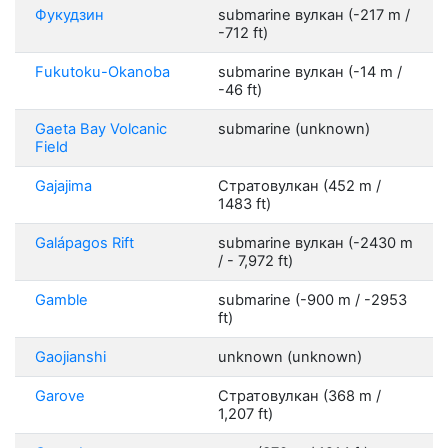
Фукудзин
submarine вулкан (-217 m /
-712 ft)
Fukutoku-Okanoba
submarine вулкан (-14 m /
-46 ft)
Gaeta Bay Volcanic
submarine (unknown)
Field
Gajajima
Стратовулкан (452 m /
1483 ft)
Galápagos Rift
submarine вулкан (-2430 m
/ - 7,972 ft)
Gamble
submarine (-900 m / -2953
ft)
Gaojianshi
unknown (unknown)
Garove
Стратовулкан (368 m /
1,207 ft)