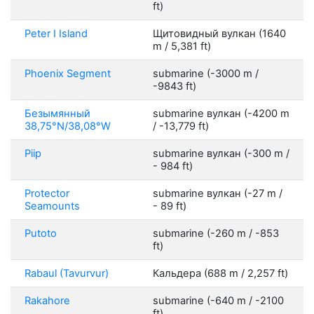
ft)
Peter I Island
Щитовидный вулкан (1640
m / 5,381 ft)
Phoenix Segment
submarine (-3000 m /
-9843 ft)
Безымянный
submarine вулкан (-4200 m
38,75°N/38,08°W
/ -13,779 ft)
Piip
submarine вулкан (-300 m /
- 984 ft)
Protector
submarine вулкан (-27 m /
Seamounts
- 89 ft)
Putoto
submarine (-260 m / -853
ft)
Rabaul (Tavurvur)
Кальдера (688 m / 2,257 ft)
Rakahore
submarine (-640 m / -2100
ft)