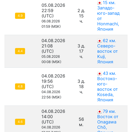
15 км.
05.08.2026
Западо-
22:59
2 д.
юго-запад
(UTC)
15
4.9
от
ч.
06.08.2026
Honmachi,
01:59 (MSK)
Япония
04.08.2026
62 км.
21:08
3 д.
Северо-
(UTC)
17
восток от
4.4
ч.
Kuji,
05.08.2026
Япония
00:08 (MSK)
43 км.
04.08.2026
Востоко-
19:56
3 д.
юго-
(UTC)
18
4.8
восток от
ч.
04.08.2026
Koseda,
22:56 (MSK)
Япония
04.08.2026
79 км.
14:00
Восток от
56
(UTC)
Onagawa
4.6
м.
Chō,
04.08.2026