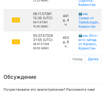
Lugovoy,
21:23 (MSK)
Казахстан
06.11.57361
км.
441
12:35 (UTC)
Север от
д. 4
4.3
Taldykorgan,
06.11.57361
ч.
Казахстан
15:35 (MSK)
05.07.57328
км. Юго-
453
21:55 (UTC)
юго-запад
д. 8
4.2
от Karaton,
06.07.57328
ч.
Казахстан
00:55 (MSK)
Назад
Далее
Обсуждение
Почувствовали это землетрясение? Расскажите нам!