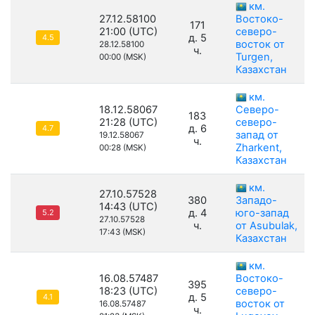
км.
27.12.58100
Востоко-
171
21:00 (UTC)
северо-
д. 5
4.5
восток от
28.12.58100
ч.
Turgen,
00:00 (MSK)
Казахстан
км.
18.12.58067
Северо-
183
21:28 (UTC)
северо-
д. 6
4.7
запад от
19.12.58067
ч.
Zharkent,
00:28 (MSK)
Казахстан
км.
27.10.57528
380
Западо-
14:43 (UTC)
д. 4
юго-запад
5.2
27.10.57528
ч.
от Asubulak,
17:43 (MSK)
Казахстан
км.
16.08.57487
Востоко-
395
18:23 (UTC)
северо-
д. 5
4.1
восток от
16.08.57487
ч.