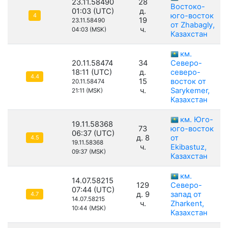
23.11.58490
28
Востоко-
01:03 (UTC)
д.
юго-восток
4
19
23.11.58490
от Zhabagly,
ч.
04:03 (MSK)
Казахстан
км.
20.11.58474
34
Северо-
18:11 (UTC)
д.
северо-
4.4
15
восток от
20.11.58474
ч.
Sarykemer,
21:11 (MSK)
Казахстан
км. Юго-
19.11.58368
73
юго-восток
06:37 (UTC)
д. 8
от
4.5
19.11.58368
ч.
Ekibastuz,
09:37 (MSK)
Казахстан
км.
14.07.58215
129
Северо-
07:44 (UTC)
д. 9
запад от
4.7
14.07.58215
ч.
Zharkent,
10:44 (MSK)
Казахстан