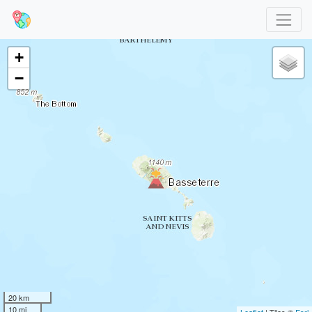
+
−
20 km
10 mi
Leaflet
| Tiles ©
Esri