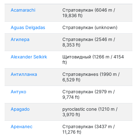
Acamarachi
Стратовулкан (6046 m /
19,836 ft)
Aguas Delgadas
Стратовулкан (unknown)
Агилера
Стратовулкан (2546 m /
8,353 ft)
Alexander Selkirk
Щитовидный (1266 m / 4154
ft)
Антилланка
Стратовулканes (1990 m /
6,529 ft)
Антуко
Стратовулкан (2979 m /
9,774 ft)
Apagado
pyroclastic cone (1210 m /
3,970 ft)
Ареналес
Стратовулкан (3437 m /
11,276 ft)