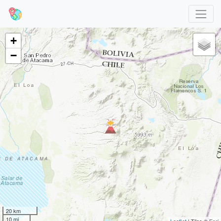
+
−
20 km
10 mi
Leaflet
| Tiles ©
Esri