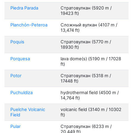
Piedra Parada
Стратовулкан (5920 m /
19423 ft)
Planchón-Peteroa
Сложный вулкан (4107 m /
13,474 ft)
Poquis
Стратовулкан (5770 m /
18930 ft)
Porquesa
lava dome(s) (5190 m / 17028
ft)
Potor
Стратовулкан (5318 m /
17448 ft)
Puchuldiza
hydrothermal field (4500 m /
14,764 ft)
Puelche Volcanic
volcanic field (3140 m / 10302
Field
ft)
Pular
Стратовулкан (6233 m /
20,449 ft)