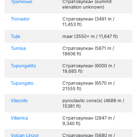
Тралихью
Стратовулкан (summit
elevation unknown)
Tronador
Стратовулкан (3491 m /
11,453 ft)
Tujle
maar (3550+ m / 11,647 ft)
Tumisa
Стратовулкан (5671 m /
18606 ft)
Tupungatito
Стратовулкан (6000 m /
19,685 ft)
Tupungato
Стратовулкан (6570 m /
21555 ft)
Vilacollo
pyroclastic cone(s) (4688 m /
15381 ft)
Villarrica
Стратовулкан (2847 m /
9,340 ft)
Volcan Linzor
Стратовулкан (5680 m /