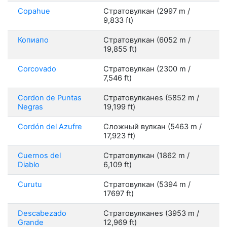
Copahue
Стратовулкан (2997 m /
9,833 ft)
Копиапо
Стратовулкан (6052 m /
19,855 ft)
Corcovado
Стратовулкан (2300 m /
7,546 ft)
Cordon de Puntas
Стратовулканes (5852 m /
Negras
19,199 ft)
Cordón del Azufre
Сложный вулкан (5463 m /
17,923 ft)
Cuernos del
Стратовулкан (1862 m /
Diablo
6,109 ft)
Curutu
Стратовулкан (5394 m /
17697 ft)
Descabezado
Стратовулканes (3953 m /
Grande
12,969 ft)