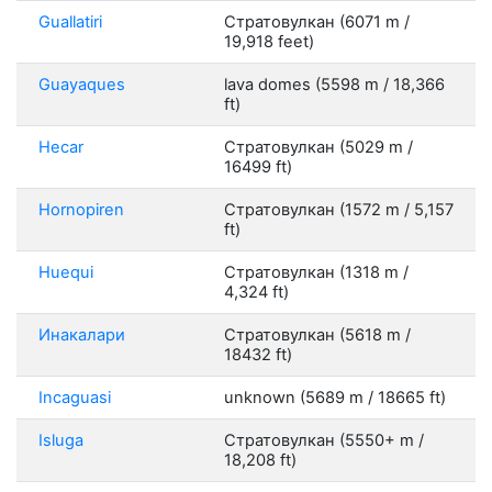
Guallatiri
Стратовулкан (6071 m /
19,918 feet)
Guayaques
lava domes (5598 m / 18,366
ft)
Hecar
Стратовулкан (5029 m /
16499 ft)
Hornopiren
Стратовулкан (1572 m / 5,157
ft)
Huequi
Стратовулкан (1318 m /
4,324 ft)
Инакалари
Стратовулкан (5618 m /
18432 ft)
Incaguasi
unknown (5689 m / 18665 ft)
Isluga
Стратовулкан (5550+ m /
18,208 ft)