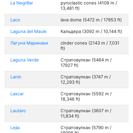
La Negrillar
pyroclastic cones (4109 m /
13,481 ft)
Laco
lava dome (5472 m / 17953 ft)
Laguna del Maule
Кальдера (3092 m / 10,144 ft)
Лагуна Маринаки
cinder cones (2143 m / 7,031
ft)
Laguna Verde
Стратовулкан (5464 m /
17927 ft)
Lanin
Стратовулкан (3747 m /
12,293 ft)
Lascar
Стратовулкан (5592 m /
18,346 ft)
Lautaro
Стратовулкан (3607 m /
11,834 ft)
Lejia
Стратовулкан (5790 m /