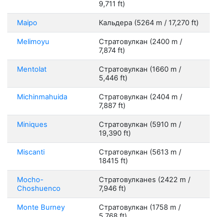
9,711 ft)
Maipo
Кальдера (5264 m / 17,270 ft)
Melimoyu
Стратовулкан (2400 m /
7,874 ft)
Mentolat
Стратовулкан (1660 m /
5,446 ft)
Michinmahuida
Стратовулкан (2404 m /
7,887 ft)
Miniques
Стратовулкан (5910 m /
19,390 ft)
Miscanti
Стратовулкан (5613 m /
18415 ft)
Mocho-
Стратовулканes (2422 m /
Choshuenco
7,946 ft)
Monte Burney
Стратовулкан (1758 m /
5,768 ft)