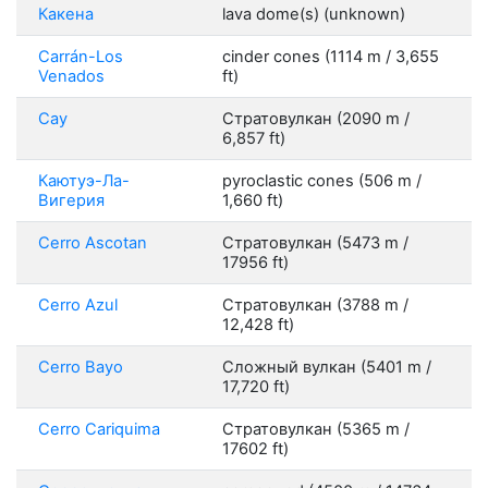
Какена
lava dome(s) (unknown)
Carrán-Los
cinder cones (1114 m / 3,655
Venados
ft)
Cay
Стратовулкан (2090 m /
6,857 ft)
Каютуэ-Ла-
pyroclastic cones (506 m /
Вигерия
1,660 ft)
Cerro Ascotan
Стратовулкан (5473 m /
17956 ft)
Cerro Azul
Стратовулкан (3788 m /
12,428 ft)
Cerro Bayo
Сложный вулкан (5401 m /
17,720 ft)
Cerro Cariquima
Стратовулкан (5365 m /
17602 ft)