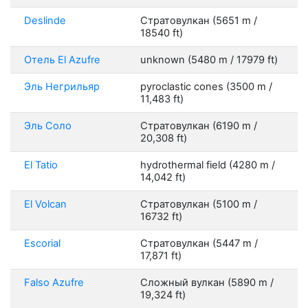
Deslinde
Стратовулкан (5651 m /
18540 ft)
Отель El Azufre
unknown (5480 m / 17979 ft)
Эль Негрильяр
pyroclastic cones (3500 m /
11,483 ft)
Эль Соло
Стратовулкан (6190 m /
20,308 ft)
El Tatio
hydrothermal field (4280 m /
14,042 ft)
El Volcan
Стратовулкан (5100 m /
16732 ft)
Escorial
Стратовулкан (5447 m /
17,871 ft)
Falso Azufre
Сложный вулкан (5890 m /
19,324 ft)