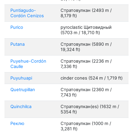
Puntiagudo-
Стратовулкан (2493 m /
Cordón Cenizos
8,179 ft)
Purico
pyroclastic Щитовидный
(5703 m / 18,710 ft)
Putana
Стратовулкан (5890 m /
19,324 ft)
Puyehue-Cordón
Стратовулкан (2236 m /
Caulle
7,336 ft)
Puyuhuapi
cinder cones (524 m / 1,719 ft)
Quetrupillan
Стратовулкан (2360 m /
7,743 ft)
Quinchilca
Стратовулкан(es) (1632 m /
5354 ft)
Реклю
Стратовулкан (1000 m /
3,281 ft)