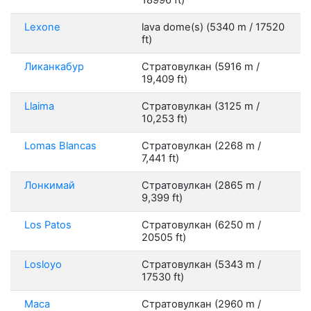
18996 ft)
Lexone
lava dome(s) (5340 m / 17520
ft)
Ликанкабур
Стратовулкан (5916 m /
19,409 ft)
Llaima
Стратовулкан (3125 m /
10,253 ft)
Lomas Blancas
Стратовулкан (2268 m /
7,441 ft)
Лонкимай
Стратовулкан (2865 m /
9,399 ft)
Los Patos
Стратовулкан (6250 m /
20505 ft)
Losloyo
Стратовулкан (5343 m /
17530 ft)
Maca
Стратовулкан (2960 m /