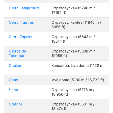
Cerro Tatajachura
Стратовулкан (5240 m /
17192 ft)
Cerro Trautrén
Стратовулкан(es) (1846 m /
6056 ft)
Cerro Zapaleri
Стратовулкан (5643 m /
18514 ft)
Cerros de
Стратовулкан (5808 m /
Tocorpuri
19055 ft)
Chaitén
Кальдера, lava dome (1122 m
)
Chao
lava dome (5100 m / 16,732 ft)
Чили
Стратовулкан (5778 m /
18,956 ft)
Colachi
Стратовулкан (5631 m /
18,474 ft)