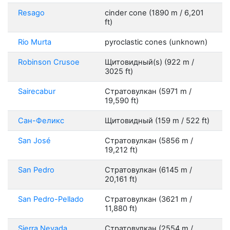
Resago
cinder cone (1890 m / 6,201
ft)
Rio Murta
pyroclastic cones (unknown)
Robinson Crusoe
Щитовидный(s) (922 m /
3025 ft)
Sairecabur
Стратовулкан (5971 m /
19,590 ft)
Сан-Феликс
Щитовидный (159 m / 522 ft)
San José
Стратовулкан (5856 m /
19,212 ft)
San Pedro
Стратовулкан (6145 m /
20,161 ft)
San Pedro-Pellado
Стратовулкан (3621 m /
11,880 ft)
Sierra Nevada
Стратовулкан (2554 m /