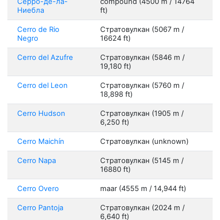
Серро-де-ла-
compound (4500 m / 14764
Ниебла
ft)
Cerro de Rio
Стратовулкан (5067 m /
Negro
16624 ft)
Cerro del Azufre
Стратовулкан (5846 m /
19,180 ft)
Cerro del Leon
Стратовулкан (5760 m /
18,898 ft)
Cerro Hudson
Стратовулкан (1905 m /
6,250 ft)
Cerro Maichín
Стратовулкан (unknown)
Cerro Napa
Стратовулкан (5145 m /
16880 ft)
Cerro Overo
maar (4555 m / 14,944 ft)
Cerro Pantoja
Стратовулкан (2024 m /
6,640 ft)