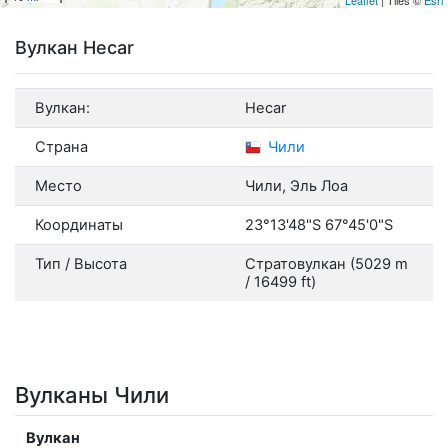
Вулкан Hecar
Вулкан:
Hecar
Страна
Чили
Место
Чили, Эль Лоа
Координаты
23°13'48"S 67°45'0"S
Тип / Высота
Стратовулкан (5029 m
/ 16499 ft)
Вулканы Чили
Вулкан