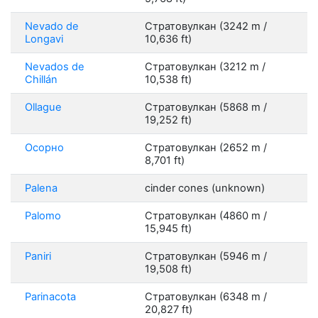
Nevado de
Стратовулкан (3242 m /
Longavi
10,636 ft)
Nevados de
Стратовулкан (3212 m /
Chillán
10,538 ft)
Ollague
Стратовулкан (5868 m /
19,252 ft)
Осорно
Стратовулкан (2652 m /
8,701 ft)
Palena
cinder cones (unknown)
Palomo
Стратовулкан (4860 m /
15,945 ft)
Paniri
Стратовулкан (5946 m /
19,508 ft)
Parinacota
Стратовулкан (6348 m /
20,827 ft)