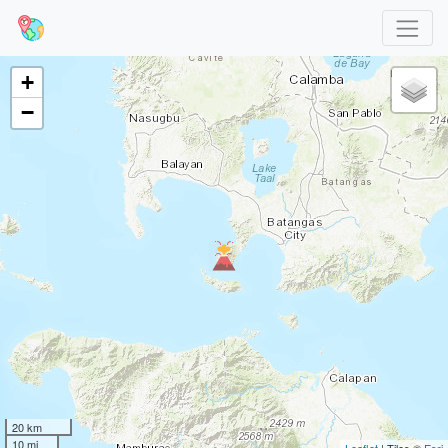
+
−
20 km
10 mi
Leaflet
| Tiles ©
Esri