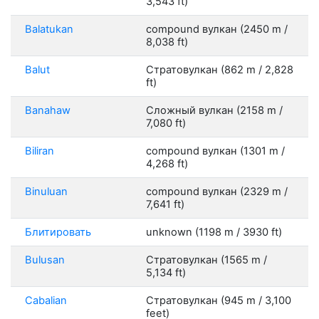
3,543 ft)
Balatukan
compound вулкан (2450 m /
8,038 ft)
Balut
Стратовулкан (862 m / 2,828
ft)
Banahaw
Сложный вулкан (2158 m /
7,080 ft)
Biliran
compound вулкан (1301 m /
4,268 ft)
Binuluan
compound вулкан (2329 m /
7,641 ft)
Блитировать
unknown (1198 m / 3930 ft)
Bulusan
Стратовулкан (1565 m /
5,134 ft)
Cabalian
Стратовулкан (945 m / 3,100
feet)