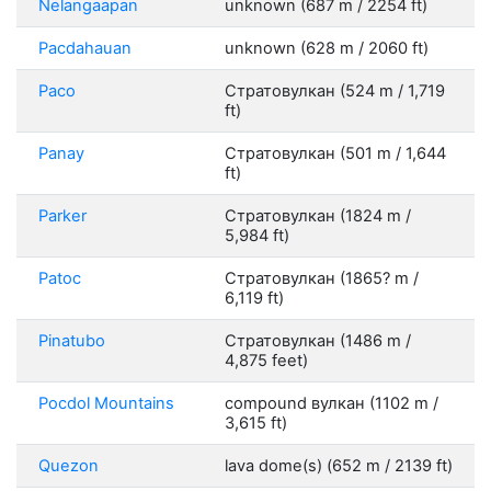
Nelangaapan
unknown (687 m / 2254 ft)
Pacdahauan
unknown (628 m / 2060 ft)
Paco
Стратовулкан (524 m / 1,719
ft)
Panay
Стратовулкан (501 m / 1,644
ft)
Parker
Стратовулкан (1824 m /
5,984 ft)
Patoc
Стратовулкан (1865? m /
6,119 ft)
Pinatubo
Стратовулкан (1486 m /
4,875 feet)
Pocdol Mountains
compound вулкан (1102 m /
3,615 ft)
Quezon
lava dome(s) (652 m / 2139 ft)