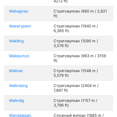
4272 ft)
Mahagnao
Стратовулкан (860 m / 2,821
ft)
Макатуринг
Стратовулкан (1940 m /
6,365 ft)
Makiling
Стратовулкан (1090 m /
3,576 ft)
Malepunyo
Стратовулкан (963 m / 3159
ft)
Malinao
Стратовулкан (1548 m /
5,079 ft)
Malindang
Стратовулкан (2404 m /
7,887 ft)
Malindig
Стратовулкан (1157 m /
3,796 ft)
Mandalagan,
Сложный вулкан (1885 m /