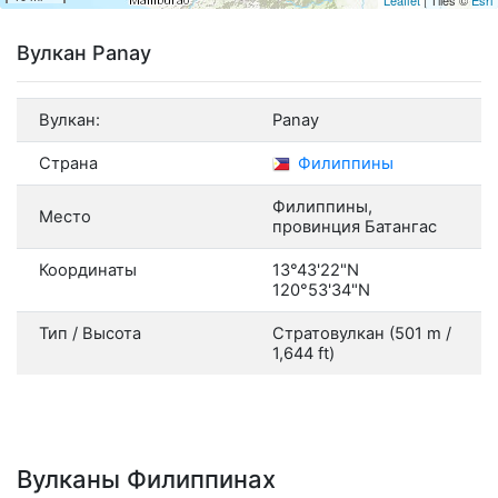
Вулкан Panay
Вулкан:
Panay
Страна
Филиппины
Филиппины,
Место
провинция Батангас
Координаты
13°43'22"N
120°53'34"N
Тип / Высота
Стратовулкан (501 m /
1,644 ft)
Вулканы Филиппинах