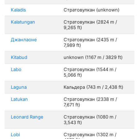
Kaladis
Стратовулкан (unknown)
Kalatungan
Стратовулкан (2824 m /
9,265 ft)
Джанлаоне
Стратовулкан (2435 m /
7,989 ft)
Kitabud
unknown (1167 m / 3829 ft)
Labo
Стратовулкан (1544 m /
5,066 ft)
Laguna
Кальдера (743 m / 2,438 ft)
Latukan
Стратовулкан (2338 m /
7,671 ft)
Leonard Range
Стратовулкан (1080 m /
3,543 ft)
Lobi
Стратовулкан (1302 m /