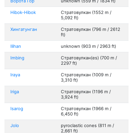
Ворота Гор
unknown (559 m / 1834 ft)
Hibok-Hibok
Стратовулкан (1552 m /
5,092 ft)
Хингатунган
Стратовулкан (796 m / 2612
ft)
Ilihan
unknown (903 m / 2963 ft)
Imbing
Стратовулкан(es) (700 m /
2297 ft)
Iraya
Стратовулкан (1009 m /
3,310 ft)
Iriga
Стратовулкан (1196 m /
3,924 ft)
Isarog
Стратовулкан (1966 m /
6,450 ft)
Jolo
pyroclastic cones (811 m /
2,661 ft)