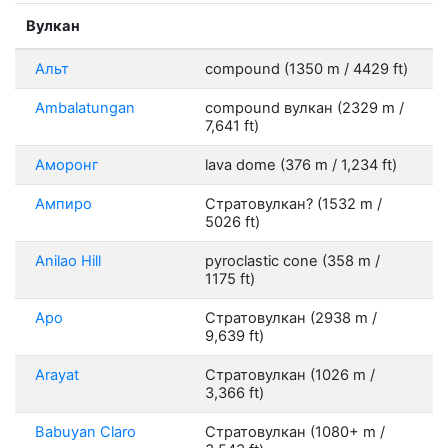
Вулкан
Альт
compound (1350 m / 4429 ft)
Ambalatungan
compound вулкан (2329 m /
7,641 ft)
Аморонг
lava dome (376 m / 1,234 ft)
Ампиро
Стратовулкан? (1532 m /
5026 ft)
Anilao Hill
pyroclastic cone (358 m /
1175 ft)
Apo
Стратовулкан (2938 m /
9,639 ft)
Arayat
Стратовулкан (1026 m /
3,366 ft)
Babuyan Claro
Стратовулкан (1080+ m /