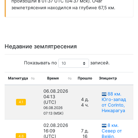
произошли в 01:37 UTC (04:37 мск). Очаг
землетрясения находился на глубине 67,5 км.
Недавние землятресения
Показывать по
записей.
Магнитуда
Время
Прошло
Эпицентр
06.08.2026
88 км.
04:13
4 д.
Юго-запад
(UTC)
4.1
4 ч.
от Corinto,
06.08.2026
Никарагуа
07:13 (MSK)
02.08.2026
8 км.
16:09
7 д.
Север от
(UTC)
16
Belén,
4.6