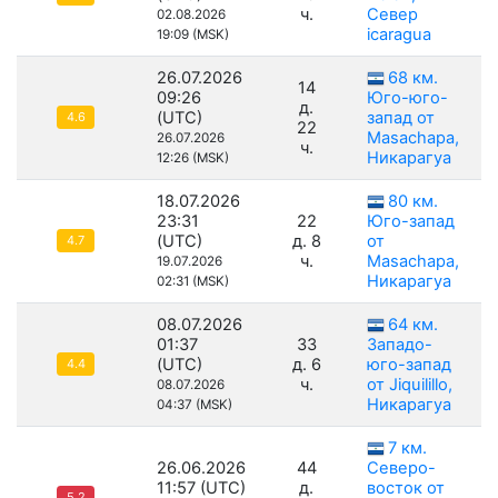
ч.
Север
02.08.2026
icaragua
19:09 (MSK)
26.07.2026
68 км.
14
09:26
Юго-юго-
д.
(UTC)
запад от
4.6
22
Masachapa,
26.07.2026
ч.
Никарагуа
12:26 (MSK)
18.07.2026
80 км.
23:31
22
Юго-запад
(UTC)
д. 8
от
4.7
ч.
Masachapa,
19.07.2026
Никарагуа
02:31 (MSK)
08.07.2026
64 км.
01:37
33
Западо-
(UTC)
д. 6
юго-запад
4.4
ч.
от Jiquilillo,
08.07.2026
Никарагуа
04:37 (MSK)
7 км.
26.06.2026
44
Северо-
11:57 (UTC)
д.
восток от
5.2