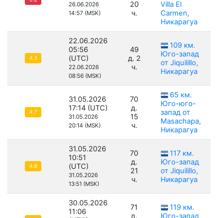
20
Villa El
26.06.2026
ч.
Carmen,
14:57 (MSK)
Никарагуа
22.06.2026
109 км.
05:56
49
Юго-запад
(UTC)
д. 2
4.3
от Jiquilillo,
ч.
22.06.2026
Никарагуа
08:56 (MSK)
65 км.
31.05.2026
70
Юго-юго-
17:14 (UTC)
д.
запад от
4.7
15
31.05.2026
Masachapa,
ч.
20:14 (MSK)
Никарагуа
31.05.2026
70
117 км.
10:51
д.
Юго-запад
(UTC)
4.6
21
от Jiquilillo,
31.05.2026
ч.
Никарагуа
13:51 (MSK)
30.05.2026
71
119 км.
11:06
д.
Юго-запад