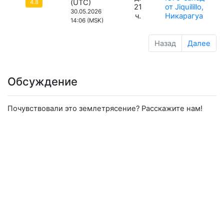
(UTC)
4.8
21
от Jiquilillo,
30.05.2026
ч.
Никарагуа
14:06 (MSK)
Назад
Далее
Обсуждение
Почувствовали это землетрясение? Расскажите нам!