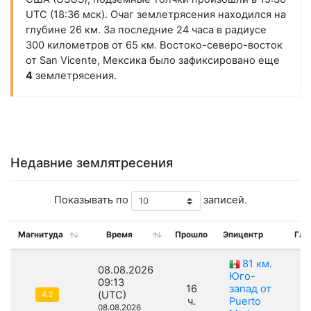
UTC (18:36 мск). Очаг землетрясения находился на
глубине 26 км. За последние 24 часа в радиусе
300 километров от 65 км. Востоко-северо-восток
от San Vicente, Мексика было зафиксировано еще
4
землетрясения.
Недавние землятресения
Показывать по
записей.
Магнитуда
Время
Прошло
Эпицентр
Глу
81 км.
08.08.2026
Юго-
09:13
16
запад от
(UTC)
4.2
ч.
Puerto
08.08.2026