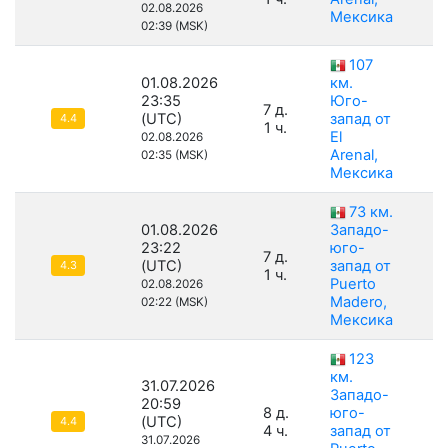
02.08.2026
Мексика
02:39 (MSK)
107
01.08.2026
км.
23:35
Юго-
7 д.
(UTC)
запад от
3
4.4
1 ч.
El
02.08.2026
Arenal,
02:35 (MSK)
Мексика
73 км.
01.08.2026
Западо-
23:22
юго-
7 д.
(UTC)
запад от
3
4.3
1 ч.
Puerto
02.08.2026
Madero,
02:22 (MSK)
Мексика
123
км.
31.07.2026
Западо-
20:59
8 д.
юго-
(UTC)
1
4.4
4 ч.
запад от
31.07.2026