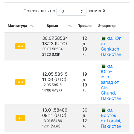
Показывать по
записей.
Магнитуда
Время
Прошло
Эпицентр
Г
30.07.58534
12
км. Юг
18:23 (UTC)
д.
от
4.4
19
Gahkuch,
30.07.58534
ч.
Пакистан
21:23 (MSK)
км.
Юго-
12.05.58515
19
юго-
11:06 (UTC)
д.
запад от
4.3
19
12.05.58515
Alik
ч.
14:06 (MSK)
Ghund,
Пакистан
13.01.58486
30
км.
09:11 (UTC)
д.
Восток
4.1
12
от Loralai,
13.01.58486
ч.
Пакистан
12:11 (MSK)