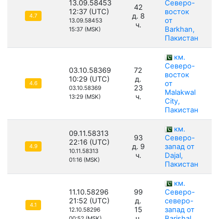
13.09.58453
Северо-
42
12:37 (UTC)
восток
д. 8
4.7
от
13.09.58453
ч.
Barkhan,
15:37 (MSK)
Пакистан
км.
Северо-
03.10.58369
72
восток
10:29 (UTC)
д.
от
4.6
23
03.10.58369
Malakwal
ч.
13:29 (MSK)
City,
Пакистан
км.
09.11.58313
93
Северо-
22:16 (UTC)
д. 9
запад от
4.9
10.11.58313
ч.
Dajal,
01:16 (MSK)
Пакистан
км.
11.10.58296
99
Северо-
21:52 (UTC)
д.
северо-
4.1
15
запад от
12.10.58296
ч.
Barishal,
00:52 (MSK)