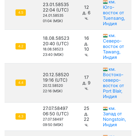
км.
23.01.58535
12
Юго-
22:04 (UTC)
д. 6
восток от
4.5
24.01.58535
ч.
Tuensang,
01:04 (MSK)
Индия
км.
18.08.58523
16
Северо-
20:40 (UTC)
д.
восток от
4.2
10
18.08.58523
Tawang,
ч.
23:40 (MSK)
Индия
км.
20.12.58520
Востоко-
17
19:16 (UTC)
северо-
д. 9
4.4
восток от
20.12.58520
ч.
Port Blair,
22:16 (MSK)
Индия
27.07.58497
25
км.
06:50 (UTC)
д.
Запад от
4.3
22
Nongstoin,
27.07.58497
ч.
Индия
09:50 (MSK)