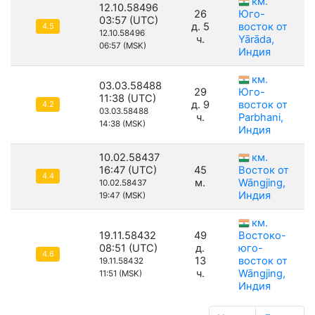
км.
12.10.58496
26
Юго-
03:57 (UTC)
д. 5
восток от
4.5
12.10.58496
ч.
Yārāda,
06:57 (MSK)
Индия
км.
03.03.58488
29
Юго-
11:38 (UTC)
д. 9
восток от
4.2
03.03.58488
ч.
Parbhani,
14:38 (MSK)
Индия
10.02.58437
км.
16:47 (UTC)
45
Восток от
4.4
м.
Wāngjing,
10.02.58437
Индия
19:47 (MSK)
км.
19.11.58432
49
Востоко-
08:51 (UTC)
д.
юго-
4.6
13
восток от
19.11.58432
ч.
Wāngjing,
11:51 (MSK)
Индия