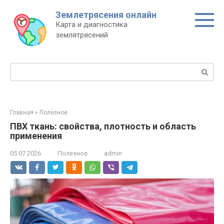
Перейти
Землетрясения онлайн
к
Карта и диагностика
контенту
землятрясений
Поиск:
Главная
»
Полезное
ПВХ ткань: свойства, плотность и область
применения
05.07.2026
Полезное
admin