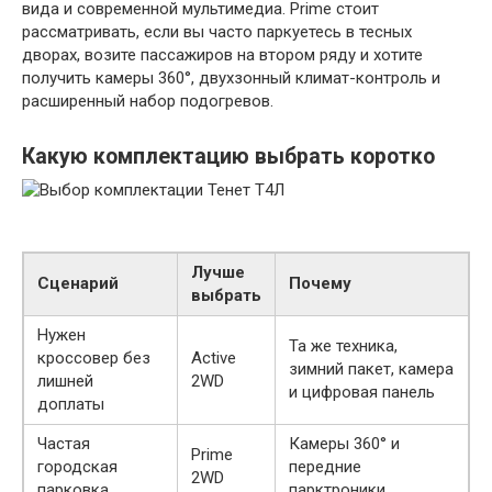
вида и современной мультимедиа. Prime стоит
рассматривать, если вы часто паркуетесь в тесных
дворах, возите пассажиров на втором ряду и хотите
получить камеры 360°, двухзонный климат-контроль и
расширенный набор подогревов.
Какую комплектацию выбрать коротко
Лучше
Сценарий
Почему
выбрать
Нужен
Та же техника,
кроссовер без
Active
зимний пакет, камера
лишней
2WD
и цифровая панель
доплаты
Частая
Камеры 360° и
Prime
городская
передние
2WD
парковка
парктроники