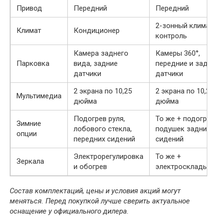
Привод
Передний
Передний
2-зонный климат-
Климат
Кондиционер
контроль
Камера заднего
Камеры 360°,
Парковка
вида, задние
передние и задни
датчики
датчики
2 экрана по 10,25
2 экрана по 10,25
Мультимедиа
дюйма
дюйма
Подогрев руля,
То же + подогрев
Зимние
лобового стекла,
подушек задних
опции
передних сидений
сидений
Электрорегулировка
То же +
Зеркала
и обогрев
электроскладыва
Состав комплектаций, цены и условия акций могут
меняться. Перед покупкой лучше сверить актуальное
оснащение у официального дилера.