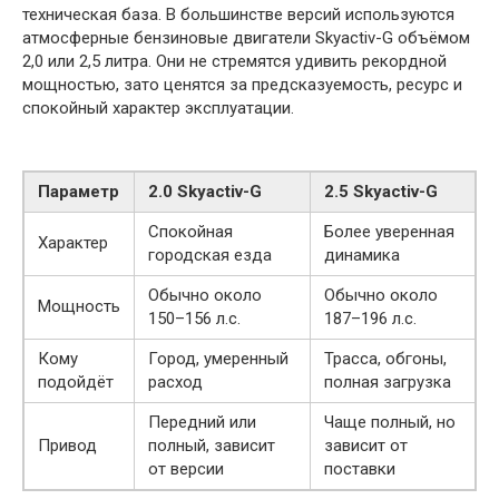
техническая база. В большинстве версий используются
атмосферные бензиновые двигатели Skyactiv-G объёмом
2,0 или 2,5 литра. Они не стремятся удивить рекордной
мощностью, зато ценятся за предсказуемость, ресурс и
спокойный характер эксплуатации.
Параметр
2.0 Skyactiv-G
2.5 Skyactiv-G
Спокойная
Более уверенная
Характер
городская езда
динамика
Обычно около
Обычно около
Мощность
150–156 л.с.
187–196 л.с.
Кому
Город, умеренный
Трасса, обгоны,
подойдёт
расход
полная загрузка
Передний или
Чаще полный, но
Привод
полный, зависит
зависит от
от версии
поставки