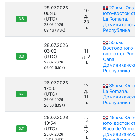
28.07.2026
22 км. Юго-
10
06:46
юго-восток от
д.
(UTC)
La Romana,
3.8
23
Доминиканская
28.07.2026
ч.
Республика
09:46 (MSK)
50 км.
28.07.2026
Востоко-юго-
03:02
11
восток от Punta
(UTC)
д. 2
3.3
Cana,
ч.
28.07.2026
Доминиканская
06:02 (MSK)
Республика
26.07.2026
12
35 км. Юг от
17:56
д.
La Romana,
(UTC)
3.7
11
Доминиканская
26.07.2026
ч.
Республика
20:56 (MSK)
25.07.2026
45 км. Юго-
13
10:54
юго-восток от
д.
(UTC)
Boca de Yuma,
3.7
18
Доминиканская
25.07.2026
ч.