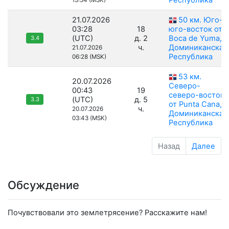
Республика
13:54 (MSK)
21.07.2026
50 км. Юго-
03:28
18
юго-восток от
(UTC)
д. 2
Boca de Yuma,
3.4
ч.
Доминиканская
21.07.2026
Республика
06:28 (MSK)
53 км.
20.07.2026
Северо-
00:43
19
северо-восток
(UTC)
д. 5
3.3
от Punta Cana,
ч.
20.07.2026
Доминиканская
03:43 (MSK)
Республика
Назад
Далее
Обсуждение
Почувствовали это землетрясение? Расскажите нам!