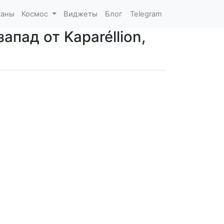
каны
Космос
Виджеты
Блог
Telegram
апад от Kaparéllion,