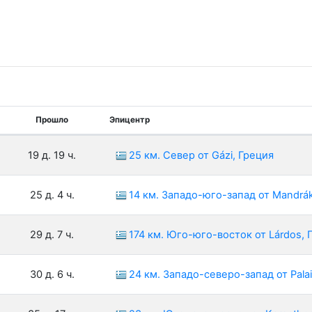
Прошло
Эпицентр
19 д. 19 ч.
25 км. Север от Gázi, Греция
25 д. 4 ч.
14 км. Западо-юго-запад от Mandrák
29 д. 7 ч.
174 км. Юго-юго-восток от Lárdos, 
30 д. 6 ч.
24 км. Западо-северо-запад от Pala