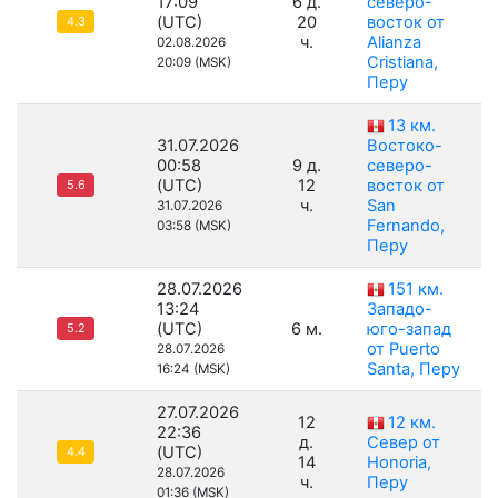
17:09
6 д.
северо-
(UTC)
20
восток от
4.3
ч.
Alianza
02.08.2026
Cristiana,
20:09 (MSK)
Перу
13 км.
31.07.2026
Востоко-
00:58
9 д.
северо-
(UTC)
12
восток от
5.6
ч.
San
31.07.2026
Fernando,
03:58 (MSK)
Перу
28.07.2026
151 км.
13:24
Западо-
(UTC)
6 м.
юго-запад
5.2
от Puerto
28.07.2026
Santa, Перу
16:24 (MSK)
27.07.2026
12
12 км.
22:36
д.
Север от
(UTC)
4.4
14
Honoria,
28.07.2026
ч.
Перу
01:36 (MSK)