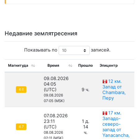
Недавние землятресения
Показывать по
записей.
Магнитуда
Время
Прошло
Эпицентр
09.08.2026
12 км.
04:05
Запад от
(UTC)
9 ч.
4.6
Chambara,
09.08.2026
Перу
07:05 (MSK)
17 км.
07.08.2026
Западо-
23:11
1 д.
северо-
(UTC)
14
4.7
запад от
ч.
08.08.2026
Yanacancha,
02:11 (MSK)