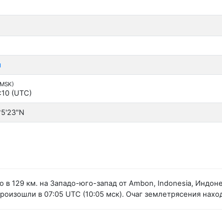
я
(MSK)
:10 (UTC)
°5'23"N
 в 129 км. на Западо-юго-запад от Ambon, Indonesia, Индон
изошли в 07:05 UTC (10:05 мск). Очаг землетрясения наход