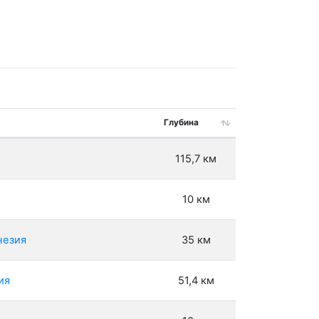
Глубина
115,7 км
10 км
незия
35 км
ия
51,4 км