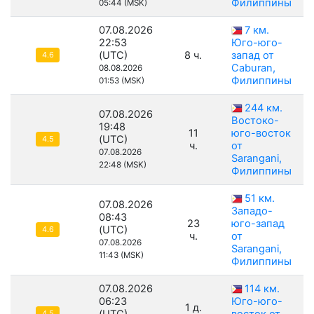
Филиппины
05:44 (MSK)
07.08.2026
7 км.
22:53
Юго-юго-
(UTC)
8 ч.
запад от
4.6
Caburan,
08.08.2026
Филиппины
01:53 (MSK)
244 км.
07.08.2026
Востоко-
19:48
11
юго-восток
(UTC)
4.5
ч.
от
07.08.2026
Sarangani,
22:48 (MSK)
Филиппины
51 км.
07.08.2026
Западо-
08:43
23
юго-запад
(UTC)
4.6
ч.
от
07.08.2026
Sarangani,
11:43 (MSK)
Филиппины
07.08.2026
114 км.
06:23
Юго-юго-
1 д.
4.5