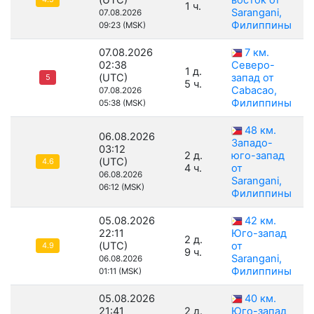
(UTC)
восток от
1 ч.
Sarangani,
07.08.2026
Филиппины
09:23 (MSK)
07.08.2026
7 км.
02:38
Северо-
1 д.
(UTC)
запад от
5
5 ч.
Cabacao,
07.08.2026
Филиппины
05:38 (MSK)
48 км.
06.08.2026
Западо-
03:12
2 д.
юго-запад
(UTC)
4.6
4 ч.
от
06.08.2026
Sarangani,
06:12 (MSK)
Филиппины
05.08.2026
42 км.
22:11
Юго-запад
2 д.
(UTC)
от
4.9
9 ч.
Sarangani,
06.08.2026
Филиппины
01:11 (MSK)
05.08.2026
40 км.
21:41
2 д.
Юго-запад