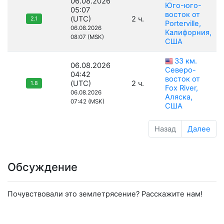
06.08.2026
Юго-юго-
05:07
восток от
(UTC)
2 ч.
2.1
Porterville,
06.08.2026
Калифорния,
08:07 (MSK)
США
33 км.
06.08.2026
Северо-
04:42
восток от
(UTC)
2 ч.
1.8
Fox River,
06.08.2026
Аляска,
07:42 (MSK)
США
Назад
Далее
Обсуждение
Почувствовали это землетрясение? Расскажите нам!