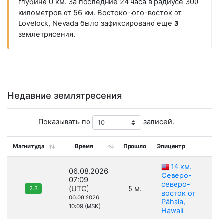
глубине 0 км. За последние 24 часа в радиусе 300
километров от 56 км. Востоко-юго-восток от
Lovelock, Nevada было зафиксировано еще
3
землетрясения.
Недавние землятресения
Показывать по
записей.
Магнитуда
Время
Прошло
Эпицентр
14 км.
06.08.2026
Северо-
07:09
северо-
(UTC)
5 м.
2.3
восток от
06.08.2026
Pāhala,
10:09 (MSK)
Hawaii