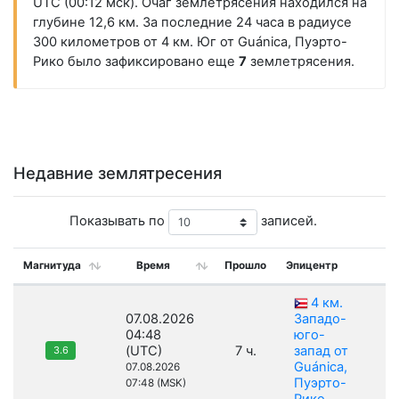
UTC (00:12 мск). Очаг землетрясения находился на
глубине 12,6 км. За последние 24 часа в радиусе
300 километров от 4 км. Юг от Guánica, Пуэрто-
Рико было зафиксировано еще
7
землетрясения.
Недавние землятресения
Показывать по
записей.
Магнитуда
Время
Прошло
Эпицентр
Гл
4 км.
07.08.2026
Западо-
04:48
юго-
(UTC)
7 ч.
запад от
3.6
Guánica,
07.08.2026
Пуэрто-
07:48 (MSK)