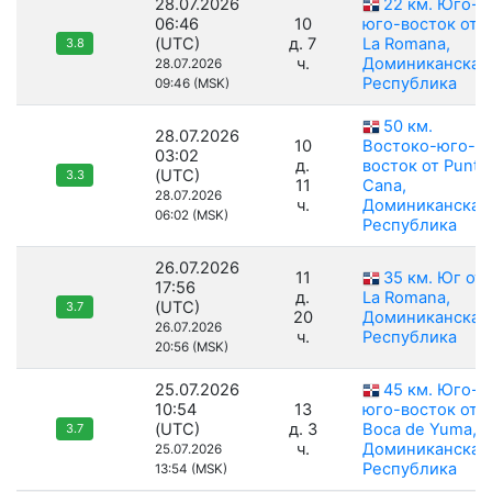
28.07.2026
22 км. Юго-
06:46
10
юго-восток от
(UTC)
д. 7
La Romana,
3.8
ч.
Доминиканская
28.07.2026
Республика
09:46 (MSK)
50 км.
28.07.2026
10
Востоко-юго-
03:02
д.
восток от Punta
(UTC)
3.3
11
Cana,
28.07.2026
ч.
Доминиканская
06:02 (MSK)
Республика
26.07.2026
11
35 км. Юг от
17:56
д.
La Romana,
(UTC)
3.7
20
Доминиканская
26.07.2026
ч.
Республика
20:56 (MSK)
25.07.2026
45 км. Юго-
10:54
13
юго-восток от
(UTC)
д. 3
Boca de Yuma,
3.7
ч.
Доминиканская
25.07.2026
Республика
13:54 (MSK)