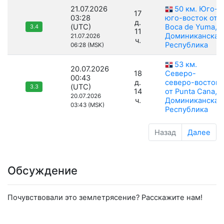
21.07.2026
50 км. Юго-
17
03:28
юго-восток от
д.
(UTC)
Boca de Yuma,
3.4
11
Доминиканская
21.07.2026
ч.
Республика
06:28 (MSK)
53 км.
20.07.2026
18
Северо-
00:43
д.
северо-восток
(UTC)
3.3
14
от Punta Cana,
20.07.2026
ч.
Доминиканская
03:43 (MSK)
Республика
Назад
Далее
Обсуждение
Почувствовали это землетрясение? Расскажите нам!