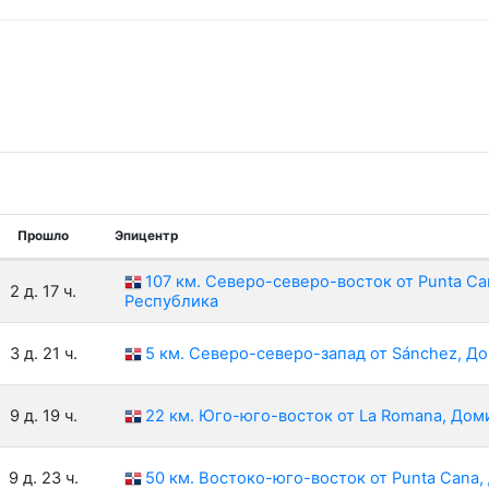
Прошло
Эпицентр
107 км. Северо-северо-восток от Punta C
2 д. 17 ч.
Республика
3 д. 21 ч.
5 км. Северо-северо-запад от Sánchez, Д
9 д. 19 ч.
22 км. Юго-юго-восток от La Romana, До
9 д. 23 ч.
50 км. Востоко-юго-восток от Punta Cana