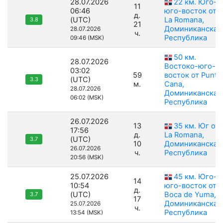
28.07.2026
22 км. Юго-
11
06:46
юго-восток от
д.
(UTC)
La Romana,
3.8
21
Доминиканская
28.07.2026
ч.
Республика
09:46 (MSK)
50 км.
28.07.2026
Востоко-юго-
03:02
59
восток от Punta
(UTC)
3.3
м.
Cana,
28.07.2026
Доминиканская
06:02 (MSK)
Республика
26.07.2026
13
35 км. Юг от
17:56
д.
La Romana,
(UTC)
3.7
10
Доминиканская
26.07.2026
ч.
Республика
20:56 (MSK)
25.07.2026
45 км. Юго-
14
10:54
юго-восток от
д.
(UTC)
Boca de Yuma,
3.7
17
Доминиканская
25.07.2026
ч.
Республика
13:54 (MSK)