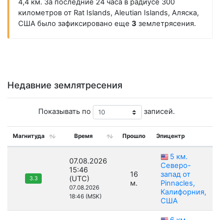
4,4 км. За последние 24 часа в радиусе 300
километров от Rat Islands, Aleutian Islands, Аляска,
США было зафиксировано еще
3
землетрясения.
Недавние землятресения
Показывать по
записей.
Магнитуда
Время
Прошло
Эпицентр
5 км.
07.08.2026
Северо-
15:46
16
запад от
(UTC)
3.3
м.
Pinnacles,
07.08.2026
Калифорния,
18:46 (MSK)
США