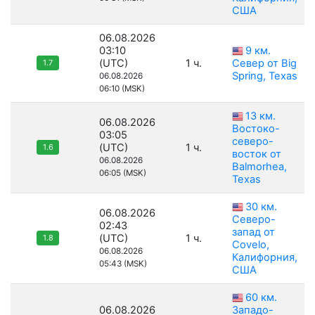
США
06.08.2026
03:10
9 км.
(UTC)
1 ч.
Север от Big
1.7
Spring, Texas
06.08.2026
06:10 (MSK)
13 км.
06.08.2026
Востоко-
03:05
северо-
(UTC)
1 ч.
1.6
восток от
06.08.2026
Balmorhea,
06:05 (MSK)
Texas
30 км.
06.08.2026
Северо-
02:43
запад от
(UTC)
1 ч.
1.8
Covelo,
06.08.2026
Калифорния,
05:43 (MSK)
США
60 км.
06.08.2026
Западо-