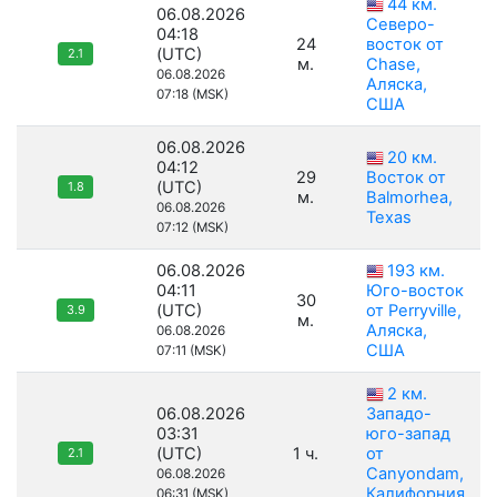
44 км.
06.08.2026
Северо-
04:18
24
восток от
(UTC)
2.1
м.
Chase,
06.08.2026
Аляска,
07:18 (MSK)
США
06.08.2026
20 км.
04:12
29
Восток от
(UTC)
1.8
м.
Balmorhea,
06.08.2026
Texas
07:12 (MSK)
06.08.2026
193 км.
04:11
Юго-восток
30
(UTC)
от Perryville,
3.9
м.
Аляска,
06.08.2026
США
07:11 (MSK)
2 км.
06.08.2026
Западо-
03:31
юго-запад
(UTC)
1 ч.
от
2.1
Canyondam,
06.08.2026
Калифорния,
06:31 (MSK)