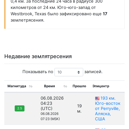
0,4 км. За последние 24 часа в радиусе 300
километров от 24 км. Юго-юго-запад от
Westbrook, Texas было зафиксировано еще
17
землетрясения.
Недавние землятресения
Показывать по
записей.
Магнитуда
Время
Прошло
Эпицентр
06.08.2026
193 км.
04:23
Юго-восток
19
(UTC)
от Perryville,
2.5
м.
Аляска,
06.08.2026
США
07:23 (MSK)