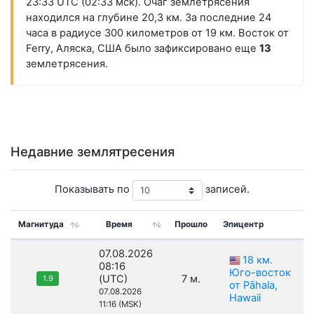
23:33 UTC (02:33 мск). Очаг землетрясения
находился на глубине 20,3 км. За последние 24
часа в радиусе 300 километров от 19 км. Восток от
Ferry, Аляска, США было зафиксировано еще
13
землетрясения.
Недавние землятресения
Показывать по
записей.
Магнитуда
Время
Прошло
Эпицентр
07.08.2026
18 км.
08:16
Юго-восток
(UTC)
7 м.
1.9
от Pāhala,
07.08.2026
Hawaii
11:16 (MSK)