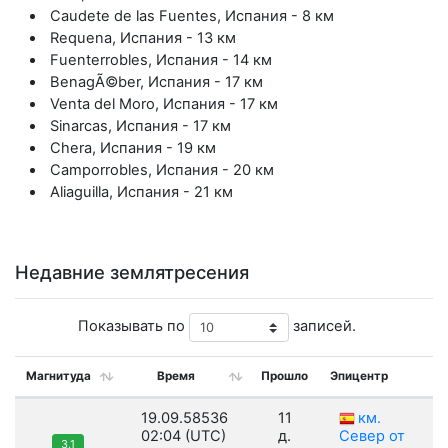
Caudete de las Fuentes, Испания - 8 км
Requena, Испания - 13 км
Fuenterrobles, Испания - 14 км
BenagÃ©ber, Испания - 17 км
Venta del Moro, Испания - 17 км
Sinarcas, Испания - 17 км
Chera, Испания - 19 км
Camporrobles, Испания - 20 км
Aliaguilla, Испания - 21 км
Недавние землятресения
Показывать по
записей.
Магнитуда
Время
Прошло
Эпицентр
19.09.58536
11
км.
02:04 (UTC)
д.
Север от
3.1