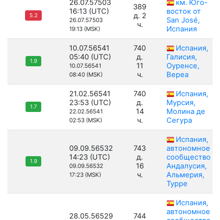
26.07.57503
км. Юго-
389
16:13 (UTC)
восток от
д. 2
5.2
San José,
26.07.57503
ч.
Испания
19:13 (MSK)
10.07.56541
740
Испания,
05:40 (UTC)
д.
Галисия,
1.9
11
Оуренсе,
10.07.56541
ч.
Вереа
08:40 (MSK)
21.02.56541
740
Испания,
23:53 (UTC)
д.
Мурсия,
1.7
14
Молина де
22.02.56541
ч.
Сегура
02:53 (MSK)
Испания,
09.09.56532
743
автономное
14:23 (UTC)
д.
сообщество
1.9
16
Андалусия,
09.09.56532
ч.
Альмерия,
17:23 (MSK)
Турре
Испания,
автономное
28.05.56529
744