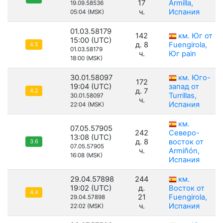
17
Armilla,
19.09.58536
ч.
Испания
05:04 (MSK)
01.03.58179
142
км. Юг от
15:00 (UTC)
д. 8
Fuengirola,
4.5
01.03.58179
ч.
Юг pain
18:00 (MSK)
30.01.58097
км. Юго-
172
19:04 (UTC)
запад от
д. 7
4.2
Turrillas,
30.01.58097
ч.
Испания
22:04 (MSK)
км.
07.05.57905
242
Северо-
13:08 (UTC)
д. 8
восток от
3.6
07.05.57905
ч.
Armiñón,
16:08 (MSK)
Испания
29.04.57898
244
км.
19:02 (UTC)
д.
Восток от
4.4
21
Fuengirola,
29.04.57898
ч.
Испания
22:02 (MSK)