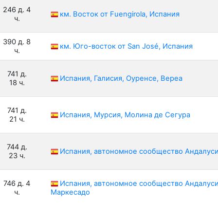
246 д. 4
км. Восток от Fuengirola, Испания
ч.
390 д. 8
км. Юго-восток от San José, Испания
ч.
741 д.
Испания, Галисия, Оуренсе, Вереа
18 ч.
741 д.
Испания, Мурсия, Молина де Сегура
21 ч.
744 д.
Испания, автономное сообщество Андалуси
23 ч.
746 д. 4
Испания, автономное сообщество Андалусия
ч.
Маркесадо