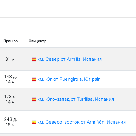
Прошло
Эпицентр
31 м.
км. Север от Armilla, Испания
143 д.
км. Юг от Fuengirola, Юг pain
14 ч.
173 д.
км. Юго-запад от Turrillas, Испания
14 ч.
243 д.
км. Северо-восток от Armiñón, Испания
15 ч.