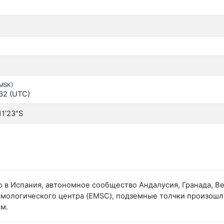
(MSK)
:32 (UTC)
11'23"S
 в Испания, автономное сообщество Андалусия, Гранада, В
логического центра (EMSC), подземные толчки произошли в
км.