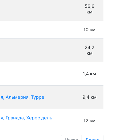
56,6
км
10 км
24,2
км
1,4 км
я, Альмерия, Турре
9,4 км
, Гранада, Херес дель
12 км